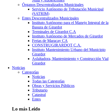
Niña y Adolescentes
Órganos Descentralizados Municipales
Servicio Autónomo de Tributación Municipal
(SATRIM)
Entes Descentralizados Municipales
Instituto Autónomo para el Manejo Integral de la
Basura de Girardot
Terminales de Girardot C.A
Instituto Autónomo de Mercados de Girardot
Ferias de Maracay CA
CONSTRUGIRARDOT C.A.
Instituto Mantenimiento Urbano del Municipio
Girardot
Asfaltadora, Mantenimiento y Construcción Vial
Girardot
Noticias
Categorías
Noticias
Todas las Categorías
Obras y Servicios Públicos
Tributario
Catastral
Entes
Lo más Leido