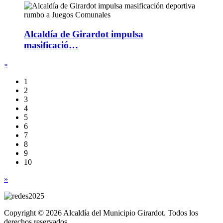
Alcaldía de Girardot impulsa
masificació…
«
1
2
3
4
5
6
7
8
9
10
»
Copyright © 2026 Alcaldía del Municipio Girardot. Todos los
derechos reservados.