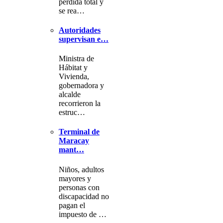
pérdida total y
se rea…
Autoridades
supervisan e…
Ministra de
Hábitat y
Vivienda,
gobernadora y
alcalde
recorrieron la
estruc…
Terminal de
Maracay
mant…
Niños, adultos
mayores y
personas con
discapacidad no
pagan el
impuesto de …