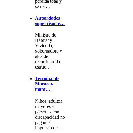
pérdida total y
se rea…
Autoridades
supervisan e…
Ministra de
Hábitat y
Vivienda,
gobernadora y
alcalde
recorrieron la
estruc…
Terminal de
Maracay
mant…
Niños, adultos
mayores y
personas con
discapacidad no
pagan el
impuesto de …