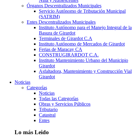
Niña y Adolescentes
Órganos Descentralizados Municipales
Servicio Autónomo de Tributación Municipal
(SATRIM)
Entes Descentralizados Municipales
Instituto Autónomo para el Manejo Integral de la
Basura de Girardot
Terminales de Girardot C.A
Instituto Autónomo de Mercados de Girardot
Ferias de Maracay CA
CONSTRUGIRARDOT C.A.
Instituto Mantenimiento Urbano del Municipio
Girardot
Asfaltadora, Mantenimiento y Construcción Vial
Girardot
Noticias
Categorías
Noticias
Todas las Categorías
Obras y Servicios Públicos
Tributario
Catastral
Entes
Lo más Leido