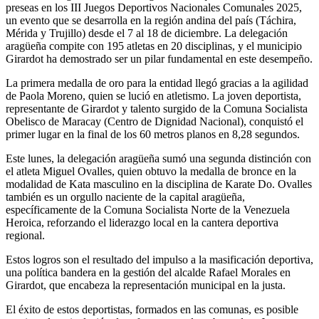
preseas en los III Juegos Deportivos Nacionales Comunales 2025,
un evento que se desarrolla en la región andina del país (Táchira,
Mérida y Trujillo) desde el 7 al 18 de diciembre. La delegación
aragüeña compite con 195 atletas en 20 disciplinas, y el municipio
Girardot ha demostrado ser un pilar fundamental en este desempeño.
La primera medalla de oro para la entidad llegó gracias a la agilidad
de Paola Moreno, quien se lució en atletismo. La joven deportista,
representante de Girardot y talento surgido de la Comuna Socialista
Obelisco de Maracay (Centro de Dignidad Nacional), conquistó el
primer lugar en la final de los 60 metros planos en 8,28 segundos.
Este lunes, la delegación aragüeña sumó una segunda distinción con
el atleta Miguel Ovalles, quien obtuvo la medalla de bronce en la
modalidad de Kata masculino en la disciplina de Karate Do. Ovalles
también es un orgullo naciente de la capital aragüeña,
específicamente de la Comuna Socialista Norte de la Venezuela
Heroica, reforzando el liderazgo local en la cantera deportiva
regional.
Estos logros son el resultado del impulso a la masificación deportiva,
una política bandera en la gestión del alcalde Rafael Morales en
Girardot, que encabeza la representación municipal en la justa.
El éxito de estos deportistas, formados en las comunas, es posible