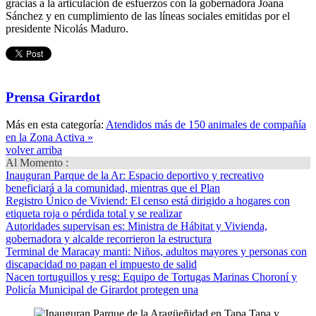
gracias a la articulación de esfuerzos con la gobernadora Joana
Sánchez y en cumplimiento de las líneas sociales emitidas por el
presidente Nicolás Maduro.
Prensa Girardot
Más en esta categoría:
Atendidos más de 150 animales de compañía
en la Zona Activa »
volver arriba
Al Momento :
Inauguran Parque de la Ar
: Espacio deportivo y recreativo
beneficiará a la comunidad, mientras que el Plan
Registro Único de Viviend
: El censo está dirigido a hogares con
etiqueta roja o pérdida total y se realizar
Autoridades supervisan es
: Ministra de Hábitat y Vivienda,
gobernadora y alcalde recorrieron la estructura
Terminal de Maracay manti
: Niños, adultos mayores y personas con
discapacidad no pagan el impuesto de salid
Nacen tortuguillos y resg
: Equipo de Tortugas Marinas Choroní y
Policía Municipal de Girardot protegen una