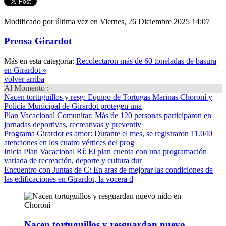
Modificado por última vez en Viernes, 26 Diciembre 2025 14:07
Prensa Girardot
Más en esta categoría:
Recolectaron más de 60 toneladas de basura
en Girardot »
volver arriba
Al Momento :
Nacen tortuguillos y resg
: Equipo de Tortugas Marinas Choroní y
Policía Municipal de Girardot protegen una
Plan Vacacional Comunitar
: Más de 120 personas participaron en
jornadas deportivas, recreativas y preventiv
Programa Girardot es amor
: Durante el mes, se registraron 11.040
atenciones en los cuatro vértices del prog
Inicia Plan Vacacional Rí
: El plan cuenta con una programación
variada de recreación, deporte y cultura dur
Encuentro con Juntas de C
: En aras de mejorar las condiciones de
las edificaciones en Girardot, la vocera d
Nacen tortuguillos y resguardan nuevo