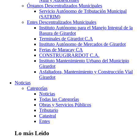
Niña y Adolescentes
Órganos Descentralizados Municipales
Servicio Autónomo de Tributación Municipal
(SATRIM)
Entes Descentralizados Municipales
Instituto Autónomo para el Manejo Integral de la
Basura de Girardot
Terminales de Girardot C.A
Instituto Autónomo de Mercados de Girardot
Ferias de Maracay CA
CONSTRUGIRARDOT C.A.
Instituto Mantenimiento Urbano del Municipio
Girardot
Asfaltadora, Mantenimiento y Construcción Vial
Girardot
Noticias
Categorías
Noticias
Todas las Categorías
Obras y Servicios Públicos
Tributario
Catastral
Entes
Lo más Leido