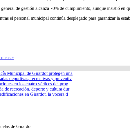
nce general de gestión alcanza 70% de cumplimiento, aunque insistió en q
entras el personal municipal continúa desplegado para garantizar la estab
cnicas »
icía Municipal de Girardot protegen una
adas deportivas, recreativas y preventiv
nciones en los cuatro vértices del prog
a de recreación, deporte y cultura dur
edificaciones en Girardot, la vocera d