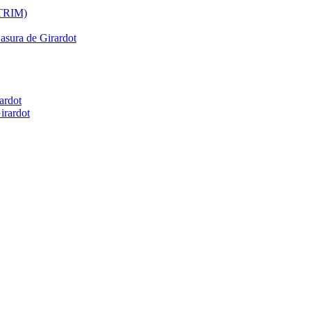
ATRIM)
Basura de Girardot
ardot
irardot