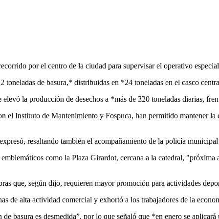
corrido por el centro de la ciudad para supervisar el operativo especia
 toneladas de basura,* distribuidas en *24 toneladas en el casco centra
levó la producción de desechos a *más de 320 toneladas diarias, frent
 con el Instituto de Mantenimiento y Fospuca, han permitido mantener l
presó, resaltando también el acompañamiento de la policía municipal e
s emblemáticos como la Plaza Girardot, cercana a la catedral, "próxima a
bras que, según dijo, requieren mayor promoción para actividades depor
as de alta actividad comercial y exhortó a los trabajadores de la econo
de basura es desmedida”, por lo que señaló que *en enero se aplicará u