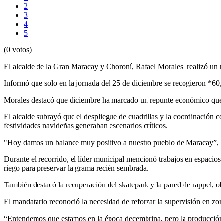
2
3
4
5
(0 votos)
El alcalde de la Gran Maracay y Choroní, Rafael Morales, realizó un re
Informó que solo en la jornada del 25 de diciembre se recogieron *60,2
Morales destacó que diciembre ha marcado un repunte económico que e
El alcalde subrayó que el despliegue de cuadrillas y la coordinación
festividades navideñas generaban escenarios críticos.
"Hoy damos un balance muy positivo a nuestro pueblo de Maracay”, ex
Durante el recorrido, el líder municipal mencionó trabajos en espacio
riego para preservar la grama recién sembrada.
También destacó la recuperación del skatepark y la pared de rappel, o
El mandatario reconoció la necesidad de reforzar la supervisión en zon
“Entendemos que estamos en la época decembrina, pero la producción 