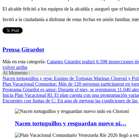
El alcalde felicitó a los equipos de la alcaldía y aseguró que el bala
Invitó a la ciudadanía a disfrutar de estas fechas en unión familiar, mi
Prensa Girardot
Más en esta categoría:
Catastro Girardot realizó 6.598 inspecciones té
volver arriba
Al Momento :
Nacen tortuguillos y resg
: Equipo de Tortugas Marinas Choroní y Pol
Plan Vacacional Comunitar
: Más de 120 personas participaron en jorn
Programa Girardot es amor
: Durante el mes, se registraron 11.040 ate
Inicia Plan Vacacional Rí
: El plan cuenta con una programación variad
Encuentro con Juntas de C
: En aras de mejorar las condiciones de las 
Nacen tortuguillos y resguardan nuevo ni…