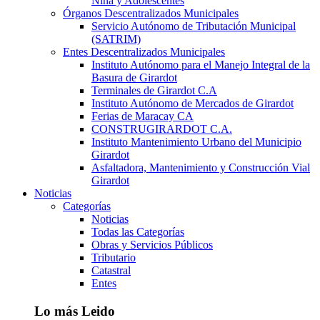
Niña y Adolescentes
Órganos Descentralizados Municipales
Servicio Autónomo de Tributación Municipal
(SATRIM)
Entes Descentralizados Municipales
Instituto Autónomo para el Manejo Integral de la
Basura de Girardot
Terminales de Girardot C.A
Instituto Autónomo de Mercados de Girardot
Ferias de Maracay CA
CONSTRUGIRARDOT C.A.
Instituto Mantenimiento Urbano del Municipio
Girardot
Asfaltadora, Mantenimiento y Construcción Vial
Girardot
Noticias
Categorías
Noticias
Todas las Categorías
Obras y Servicios Públicos
Tributario
Catastral
Entes
Lo más Leido