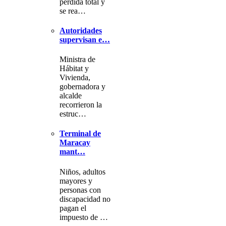
pérdida total y
se rea…
Autoridades
supervisan e…
Ministra de
Hábitat y
Vivienda,
gobernadora y
alcalde
recorrieron la
estruc…
Terminal de
Maracay
mant…
Niños, adultos
mayores y
personas con
discapacidad no
pagan el
impuesto de …