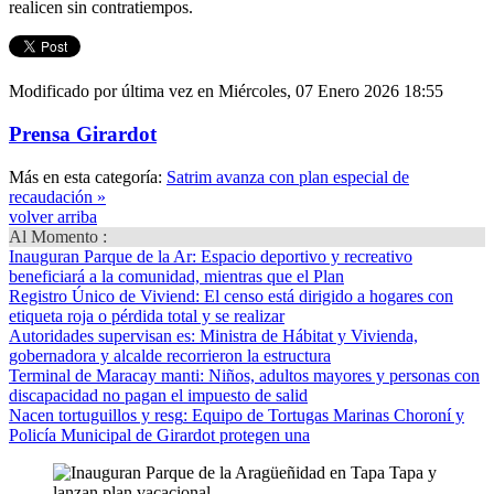
realicen sin contratiempos.
Modificado por última vez en Miércoles, 07 Enero 2026 18:55
Prensa Girardot
Más en esta categoría:
Satrim avanza con plan especial de
recaudación »
volver arriba
Al Momento :
Inauguran Parque de la Ar
: Espacio deportivo y recreativo
beneficiará a la comunidad, mientras que el Plan
Registro Único de Viviend
: El censo está dirigido a hogares con
etiqueta roja o pérdida total y se realizar
Autoridades supervisan es
: Ministra de Hábitat y Vivienda,
gobernadora y alcalde recorrieron la estructura
Terminal de Maracay manti
: Niños, adultos mayores y personas con
discapacidad no pagan el impuesto de salid
Nacen tortuguillos y resg
: Equipo de Tortugas Marinas Choroní y
Policía Municipal de Girardot protegen una