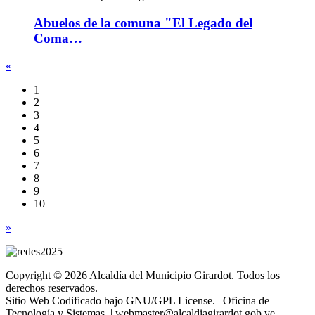
Abuelos de la comuna "El Legado del
Coma…
«
1
2
3
4
5
6
7
8
9
10
»
Copyright © 2026 Alcaldía del Municipio Girardot. Todos los
derechos reservados.
Sitio Web Codificado bajo GNU/GPL License. | Oficina de
Tecnología y Sistemas. | webmaster@alcaldiagirardot.gob.ve