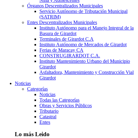
Niña y Adolescentes
Órganos Descentralizados Municipales
Servicio Autónomo de Tributación Municipal
(SATRIM)
Entes Descentralizados Municipales
Instituto Autónomo para el Manejo Integral de la
Basura de Girardot
Terminales de Girardot C.A
Instituto Autónomo de Mercados de Girardot
Ferias de Maracay CA
CONSTRUGIRARDOT C.A.
Instituto Mantenimiento Urbano del Municipio
Girardot
Asfaltadora, Mantenimiento y Construcción Vial
Girardot
Noticias
Categorías
Noticias
Todas las Categorías
Obras y Servicios Públicos
Tributario
Catastral
Entes
Lo más Leido