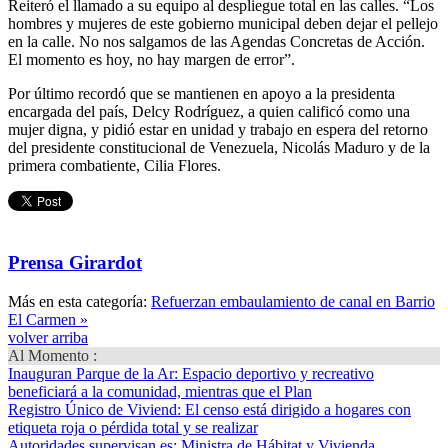
Reiteró el llamado a su equipo al despliegue total en las calles. “Los
hombres y mujeres de este gobierno municipal deben dejar el pellejo
en la calle. No nos salgamos de las Agendas Concretas de Acción.
El momento es hoy, no hay margen de error”.
Por último recordó que se mantienen en apoyo a la presidenta
encargada del país, Delcy Rodríguez, a quien calificó como una
mujer digna, y pidió estar en unidad y trabajo en espera del retorno
del presidente constitucional de Venezuela, Nicolás Maduro y de la
primera combatiente, Cilia Flores.
Prensa Girardot
Más en esta categoría:
Refuerzan embaulamiento de canal en Barrio
El Carmen »
volver arriba
Al Momento :
Inauguran Parque de la Ar
: Espacio deportivo y recreativo
beneficiará a la comunidad, mientras que el Plan
Registro Único de Viviend
: El censo está dirigido a hogares con
etiqueta roja o pérdida total y se realizar
Autoridades supervisan es
: Ministra de Hábitat y Vivienda,