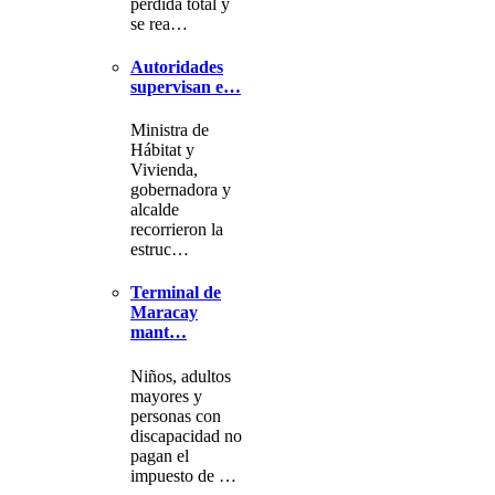
pérdida total y
se rea…
Autoridades
supervisan e…
Ministra de
Hábitat y
Vivienda,
gobernadora y
alcalde
recorrieron la
estruc…
Terminal de
Maracay
mant…
Niños, adultos
mayores y
personas con
discapacidad no
pagan el
impuesto de …