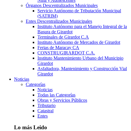
Niña y Adolescentes
Órganos Descentralizados Municipales
Servicio Autónomo de Tributación Municipal
(SATRIM)
Entes Descentralizados Municipales
Instituto Autónomo para el Manejo Integral de la
Basura de Girardot
Terminales de Girardot C.A
Instituto Autónomo de Mercados de Girardot
Ferias de Maracay CA
CONSTRUGIRARDOT C.A.
Instituto Mantenimiento Urbano del Municipio
Girardot
Asfaltadora, Mantenimiento y Construcción Vial
Girardot
Noticias
Categorías
Noticias
Todas las Categorías
Obras y Servicios Públicos
Tributario
Catastral
Entes
Lo más Leido