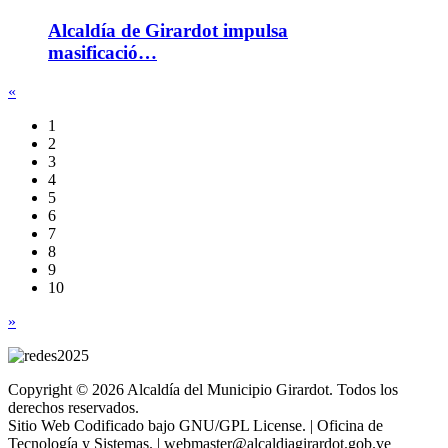
Alcaldía de Girardot impulsa
masificació…
«
1
2
3
4
5
6
7
8
9
10
»
Copyright © 2026 Alcaldía del Municipio Girardot. Todos los
derechos reservados.
Sitio Web Codificado bajo GNU/GPL License. | Oficina de
Tecnología y Sistemas. | webmaster@alcaldiagirardot.gob.ve