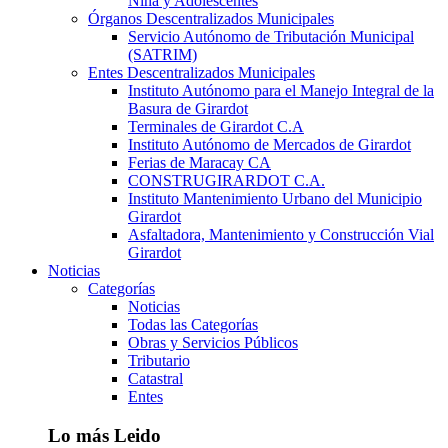
Niña y Adolescentes
Órganos Descentralizados Municipales
Servicio Autónomo de Tributación Municipal
(SATRIM)
Entes Descentralizados Municipales
Instituto Autónomo para el Manejo Integral de la
Basura de Girardot
Terminales de Girardot C.A
Instituto Autónomo de Mercados de Girardot
Ferias de Maracay CA
CONSTRUGIRARDOT C.A.
Instituto Mantenimiento Urbano del Municipio
Girardot
Asfaltadora, Mantenimiento y Construcción Vial
Girardot
Noticias
Categorías
Noticias
Todas las Categorías
Obras y Servicios Públicos
Tributario
Catastral
Entes
Lo más Leido