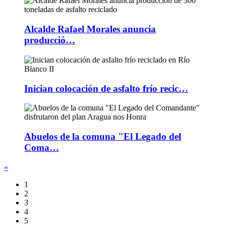
Alcalde Rafael Morales anuncia
producció…
Inician colocación de asfalto frío recic…
Abuelos de la comuna "El Legado del
Coma…
«
1
2
3
4
5