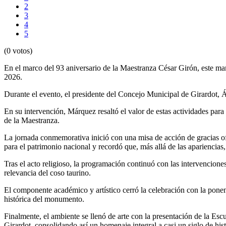
2
3
4
5
(0 votos)
En el marco del 93 aniversario de la Maestranza César Girón, este ma
2026.
Durante el evento, el presidente del Concejo Municipal de Girardot, Á
En su intervención, Márquez resaltó el valor de estas actividades para
de la Maestranza.
La jornada conmemorativa inició con una misa de acción de gracias ofic
para el patrimonio nacional y recordó que, más allá de las apariencia
Tras el acto religioso, la programación continuó con las intervenciones
relevancia del coso taurino.
El componente académico y artístico cerró la celebración con la ponen
histórica del monumento.
Finalmente, el ambiente se llenó de arte con la presentación de la E
Girardot, consolidando así un homenaje integral a casi un siglo de histo