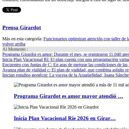
Prensa Girardot
Más en esta categoría:
Funcionarios optimizan atención con taller de 
volver arriba
Al Momento :
Programa Girardot es amor
: Durante el mes, se registraron 11.040 ate
Inicia Plan Vacacional Rí
: El plan cuenta con una programación variad
Encuentro con Juntas de C
: En aras de mejorar las condiciones de las 
Avanza plan de vialidad c
: El plan de vialidad, que combina asfalto re
Inician estudios geotécni
: La vocera de la Aragüeñidad, Joana Sánchez
Programa Girardot es amor mayor atendió …
Inicia Plan Vacacional Ríe 2026 en Girar…