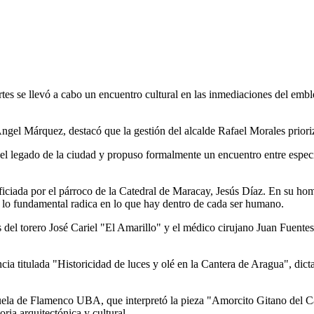
rtes se llevó a cabo un encuentro cultural en las inmediaciones del emb
ngel Márquez, destacó que la gestión del alcalde Rafael Morales prioriza
 el legado de la ciudad y propuso formalmente un encuentro entre especia
iada por el párroco de la Catedral de Maracay, Jesús Díaz. En su homilí
s, lo fundamental radica en lo que hay dentro de cada ser humano.
 del torero José Cariel "El Amarillo" y el médico cirujano Juan Fuentes,
cia titulada "Historicidad de luces y olé en la Cantera de Aragua", dict
scuela de Flamenco UBA, que interpretó la pieza "Amorcito Gitano del C
ria arquitectónica y cultural.