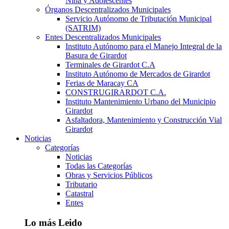
Niña y Adolescentes
Órganos Descentralizados Municipales
Servicio Autónomo de Tributación Municipal
(SATRIM)
Entes Descentralizados Municipales
Instituto Autónomo para el Manejo Integral de la
Basura de Girardot
Terminales de Girardot C.A
Instituto Autónomo de Mercados de Girardot
Ferias de Maracay CA
CONSTRUGIRARDOT C.A.
Instituto Mantenimiento Urbano del Municipio
Girardot
Asfaltadora, Mantenimiento y Construcción Vial
Girardot
Noticias
Categorías
Noticias
Todas las Categorías
Obras y Servicios Públicos
Tributario
Catastral
Entes
Lo más Leido