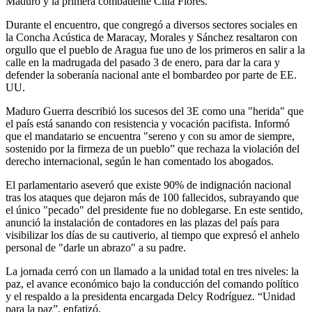
Maduro y la primera combatiente Cilia Flores.
Durante el encuentro, que congregó a diversos sectores sociales en
la Concha Acústica de Maracay, Morales y Sánchez resaltaron con
orgullo que el pueblo de Aragua fue uno de los primeros en salir a la
calle en la madrugada del pasado 3 de enero, para dar la cara y
defender la soberanía nacional ante el bombardeo por parte de EE.
UU.
Maduro Guerra describió los sucesos del 3E como una "herida" que
el país está sanando con resistencia y vocación pacifista. Informó
que el mandatario se encuentra "sereno y con su amor de siempre,
sostenido por la firmeza de un pueblo” que rechaza la violación del
derecho internacional, según le han comentado los abogados.
El parlamentario aseveró que existe 90% de indignación nacional
tras los ataques que dejaron más de 100 fallecidos, subrayando que
el único "pecado" del presidente fue no doblegarse. En este sentido,
anunció la instalación de contadores en las plazas del país para
visibilizar los días de su cautiverio, al tiempo que expresó el anhelo
personal de "darle un abrazo" a su padre.
La jornada cerró con un llamado a la unidad total en tres niveles: la
paz, el avance económico bajo la conducción del comando político
y el respaldo a la presidenta encargada Delcy Rodríguez. “Unidad
para la paz”, enfatizó.