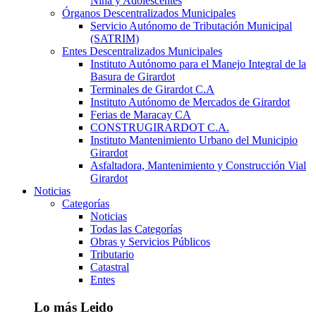
Niña y Adolescentes
Órganos Descentralizados Municipales
Servicio Autónomo de Tributación Municipal
(SATRIM)
Entes Descentralizados Municipales
Instituto Autónomo para el Manejo Integral de la
Basura de Girardot
Terminales de Girardot C.A
Instituto Autónomo de Mercados de Girardot
Ferias de Maracay CA
CONSTRUGIRARDOT C.A.
Instituto Mantenimiento Urbano del Municipio
Girardot
Asfaltadora, Mantenimiento y Construcción Vial
Girardot
Noticias
Categorías
Noticias
Todas las Categorías
Obras y Servicios Públicos
Tributario
Catastral
Entes
Lo más Leido