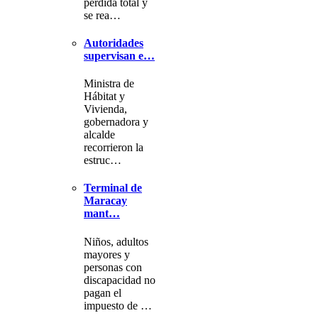
pérdida total y
se rea…
Autoridades
supervisan e…
Ministra de
Hábitat y
Vivienda,
gobernadora y
alcalde
recorrieron la
estruc…
Terminal de
Maracay
mant…
Niños, adultos
mayores y
personas con
discapacidad no
pagan el
impuesto de …