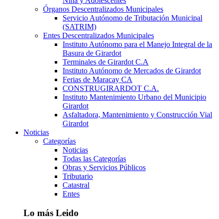
Niña y Adolescentes
Órganos Descentralizados Municipales
Servicio Autónomo de Tributación Municipal
(SATRIM)
Entes Descentralizados Municipales
Instituto Autónomo para el Manejo Integral de la
Basura de Girardot
Terminales de Girardot C.A
Instituto Autónomo de Mercados de Girardot
Ferias de Maracay CA
CONSTRUGIRARDOT C.A.
Instituto Mantenimiento Urbano del Municipio
Girardot
Asfaltadora, Mantenimiento y Construcción Vial
Girardot
Noticias
Categorías
Noticias
Todas las Categorías
Obras y Servicios Públicos
Tributario
Catastral
Entes
Lo más Leido