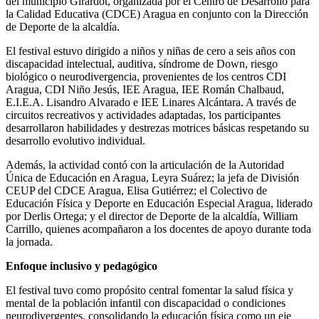
del municipio Girardot, organizada por el Centro de Desarrollo para
la Calidad Educativa (CDCE) Aragua en conjunto con la Dirección
de Deporte de la alcaldía.
El festival estuvo dirigido a niños y niñas de cero a seis años con
discapacidad intelectual, auditiva, síndrome de Down, riesgo
biológico o neurodivergencia, provenientes de los centros CDI
Aragua, CDI Niño Jesús, IEE Aragua, IEE Román Chalbaud,
E.I.E.A. Lisandro Alvarado e IEE Linares Alcántara. A través de
circuitos recreativos y actividades adaptadas, los participantes
desarrollaron habilidades y destrezas motrices básicas respetando su
desarrollo evolutivo individual.
Además, la actividad contó con la articulación de la Autoridad
Única de Educación en Aragua, Leyra Suárez; la jefa de División
CEUP del CDCE Aragua, Elisa Gutiérrez; el Colectivo de
Educación Física y Deporte en Educación Especial Aragua, liderado
por Derlis Ortega; y el director de Deporte de la alcaldía, William
Carrillo, quienes acompañaron a los docentes de apoyo durante toda
la jornada.
Enfoque inclusivo y pedagógico
El festival tuvo como propósito central fomentar la salud física y
mental de la población infantil con discapacidad o condiciones
neurodivergentes, consolidando la educación física como un eje