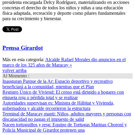
presidenta encargada Delcy Rodríguez, materializando en acciones
concretas el derecho de todos los niños y niñas a una educación
física adaptada, recreación y deporte como pilares fundamentales
para su crecimiento y bienestar.
Prensa Girardot
Más en esta categoría:
Alcalde Rafael Morales dio anuncios en el
marco de los 325 años de Maracay »
volver arriba
Al Momento :
Inauguran Parque de la Ar
: Espacio deportivo y recreativo
beneficiará a la comunidad, mientras que el Plan
Registro Único de Viviend
: El censo está dirigido a hogares con
etiqueta roja o pérdida total y se realizar
Autoridades supervisan es
: Ministra de Hábitat y Vivienda,
gobernadora y alcalde recorrieron la estructura
Terminal de Maracay manti
: Niños, adultos mayores y personas con
discapacidad no pagan el impuesto de salid
Nacen tortuguillos y resg
: Equipo de Tortugas Marinas Choroní y
Policía Municipal de Girardot protegen una