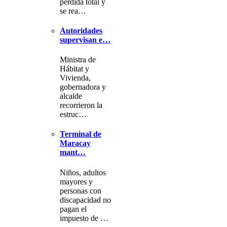
pérdida total y
se rea…
Autoridades
supervisan e…
Ministra de
Hábitat y
Vivienda,
gobernadora y
alcalde
recorrieron la
estruc…
Terminal de
Maracay
mant…
Niños, adultos
mayores y
personas con
discapacidad no
pagan el
impuesto de …