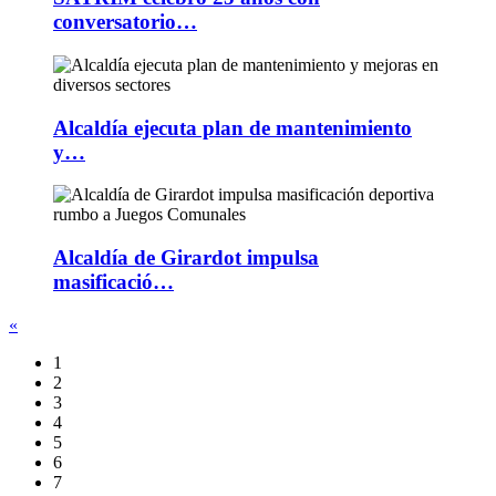
conversatorio…
Alcaldía ejecuta plan de mantenimiento
y…
Alcaldía de Girardot impulsa
masificació…
«
1
2
3
4
5
6
7