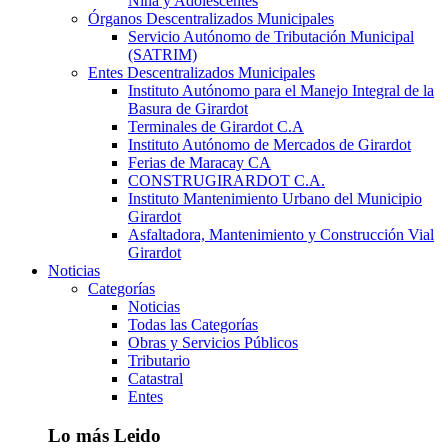
Niña y Adolescentes
Órganos Descentralizados Municipales
Servicio Autónomo de Tributación Municipal
(SATRIM)
Entes Descentralizados Municipales
Instituto Autónomo para el Manejo Integral de la
Basura de Girardot
Terminales de Girardot C.A
Instituto Autónomo de Mercados de Girardot
Ferias de Maracay CA
CONSTRUGIRARDOT C.A.
Instituto Mantenimiento Urbano del Municipio
Girardot
Asfaltadora, Mantenimiento y Construcción Vial
Girardot
Noticias
Categorías
Noticias
Todas las Categorías
Obras y Servicios Públicos
Tributario
Catastral
Entes
Lo más Leido