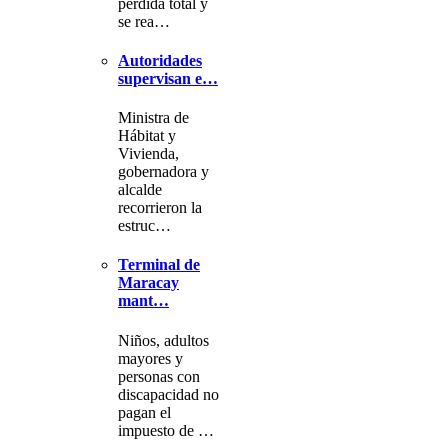
pérdida total y
se rea…
Autoridades
supervisan e…
Ministra de
Hábitat y
Vivienda,
gobernadora y
alcalde
recorrieron la
estruc…
Terminal de
Maracay
mant…
Niños, adultos
mayores y
personas con
discapacidad no
pagan el
impuesto de …