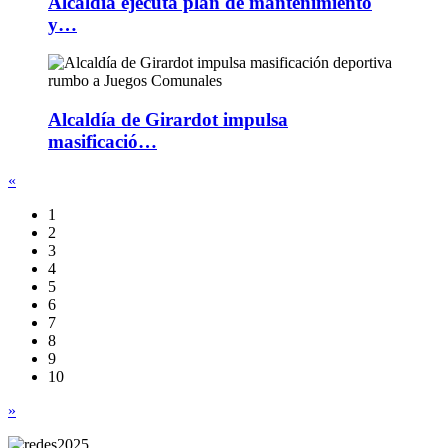
Alcaldía ejecuta plan de mantenimiento
y…
Alcaldía de Girardot impulsa
masificació…
«
1
2
3
4
5
6
7
8
9
10
»