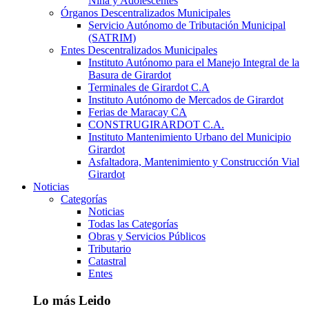
Niña y Adolescentes
Órganos Descentralizados Municipales
Servicio Autónomo de Tributación Municipal
(SATRIM)
Entes Descentralizados Municipales
Instituto Autónomo para el Manejo Integral de la
Basura de Girardot
Terminales de Girardot C.A
Instituto Autónomo de Mercados de Girardot
Ferias de Maracay CA
CONSTRUGIRARDOT C.A.
Instituto Mantenimiento Urbano del Municipio
Girardot
Asfaltadora, Mantenimiento y Construcción Vial
Girardot
Noticias
Categorías
Noticias
Todas las Categorías
Obras y Servicios Públicos
Tributario
Catastral
Entes
Lo más Leido