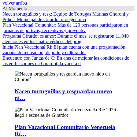
volver arriba
Al Momento :
Nacen tortuguillos y resg
: Equipo de Tortugas Marinas Choroní y
Policía Municipal de Girardot protegen una
Plan Vacacional Comunitar
: Más de 120 personas participaron en
jornadas deportivas, recreativas y preventiv
Programa Girardot es amor
: Durante el mes, se registraron 11.040
atenciones en los cuatro vértices del prog
Inicia Plan Vacacional Rí
: El plan cuenta con una programación
variada de recreación, deporte y cultura dur
Encuentro con Juntas de C
: En aras de mejorar las condiciones de
las edificaciones en Girardot, la vocera d
Nacen tortuguillos y resguardan nuevo
ni…
Plan Vacacional Comunitario Venezuela
Rí…