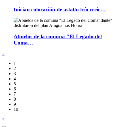
Inician colocación de asfalto frío recic…
Abuelos de la comuna "El Legado del
Coma…
«
1
2
3
4
5
6
7
8
9
10
»