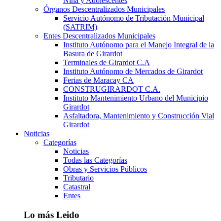
Niña y Adolescentes
Órganos Descentralizados Municipales
Servicio Autónomo de Tributación Municipal
(SATRIM)
Entes Descentralizados Municipales
Instituto Autónomo para el Manejo Integral de la
Basura de Girardot
Terminales de Girardot C.A
Instituto Autónomo de Mercados de Girardot
Ferias de Maracay CA
CONSTRUGIRARDOT C.A.
Instituto Mantenimiento Urbano del Municipio
Girardot
Asfaltadora, Mantenimiento y Construcción Vial
Girardot
Noticias
Categorías
Noticias
Todas las Categorías
Obras y Servicios Públicos
Tributario
Catastral
Entes
Lo más Leido