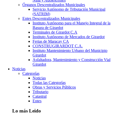
Niña y Adolescentes
Órganos Descentralizados Municipales
Servicio Autónomo de Tributación Municipal
(SATRIM)
Entes Descentralizados Municipales
Instituto Autónomo para el Manejo Integral de la
Basura de Girardot
Terminales de Girardot C.A
Instituto Autónomo de Mercados de Girardot
Ferias de Maracay CA
CONSTRUGIRARDOT C.A.
Instituto Mantenimiento Urbano del Municipio
Girardot
Asfaltadora, Mantenimiento y Construcción Vial
Girardot
Noticias
Categorías
Noticias
Todas las Categorías
Obras y Servicios Públicos
Tributario
Catastral
Entes
Lo más Leido