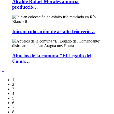
Alcalde Rafael Morales anuncia
producció…
Inician colocación de asfalto frío recic…
Abuelos de la comuna "El Legado del
Coma…
«
1
2
3
4
5
6
7
8