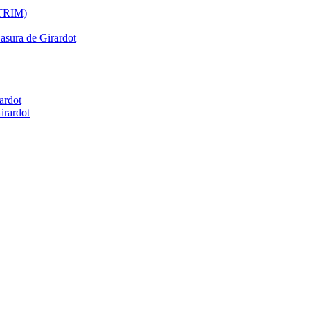
ATRIM)
Basura de Girardot
ardot
irardot