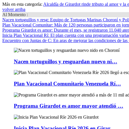
Más en esta categoría:
Alcaldía de Girardot rinde tributo al amor y la
volver arriba
Al Momento :
Nacen tortuguillos y resg
: Equipo de Tortugas Marinas Choroní y Pol
Plan Vacacional Comunitar
: Más de 120 personas participaron en jorn
Programa Girardot es amor
: Durante el mes, se registraron 11.040 ate
Inicia Plan Vacacional Rí
: El plan cuenta con una programación variad
Encuentro con Juntas de C
: En aras de mejorar las condiciones de las 
Nacen tortuguillos y resguardan nuevo ni…
Plan Vacacional Comunitario Venezuela Rí…
Programa Girardot es amor mayor atendió …
Inicia Plan Vacacional Ríe 2026 en Girar…