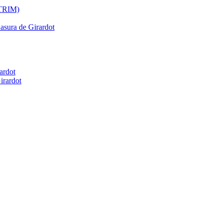
ATRIM)
Basura de Girardot
ardot
irardot