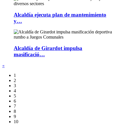
Alcaldía ejecuta plan de mantenimiento
y…
Alcaldía de Girardot impulsa
masificació…
«
1
2
3
4
5
6
7
8
9
10