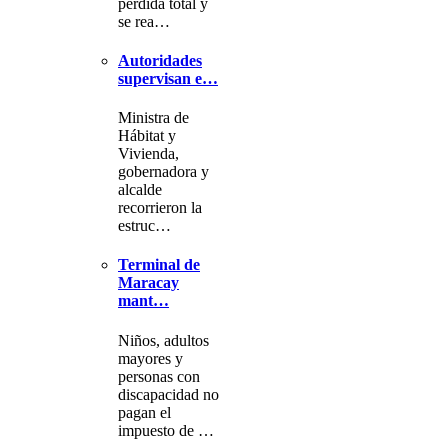
pérdida total y
se rea…
Autoridades
supervisan e…
Ministra de
Hábitat y
Vivienda,
gobernadora y
alcalde
recorrieron la
estruc…
Terminal de
Maracay
mant…
Niños, adultos
mayores y
personas con
discapacidad no
pagan el
impuesto de …