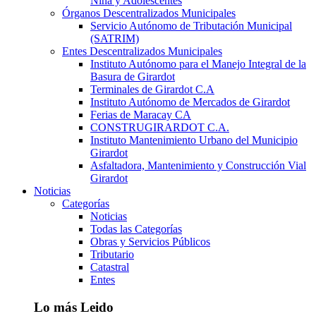
Niña y Adolescentes
Órganos Descentralizados Municipales
Servicio Autónomo de Tributación Municipal
(SATRIM)
Entes Descentralizados Municipales
Instituto Autónomo para el Manejo Integral de la
Basura de Girardot
Terminales de Girardot C.A
Instituto Autónomo de Mercados de Girardot
Ferias de Maracay CA
CONSTRUGIRARDOT C.A.
Instituto Mantenimiento Urbano del Municipio
Girardot
Asfaltadora, Mantenimiento y Construcción Vial
Girardot
Noticias
Categorías
Noticias
Todas las Categorías
Obras y Servicios Públicos
Tributario
Catastral
Entes
Lo más Leido