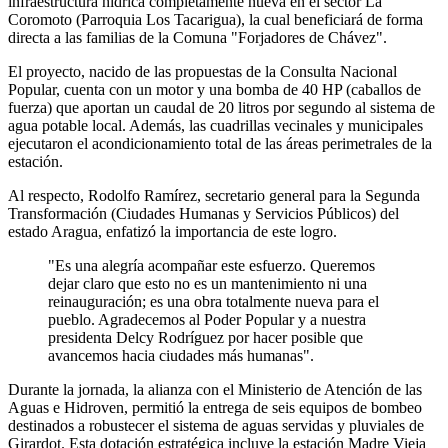
infraestructura hídrica completamente nueva en el sector La
Coromoto (Parroquia Los Tacarigua), la cual beneficiará de forma
directa a las familias de la Comuna "Forjadores de Chávez".
El proyecto, nacido de las propuestas de la Consulta Nacional
Popular, cuenta con un motor y una bomba de 40 HP (caballos de
fuerza) que aportan un caudal de 20 litros por segundo al sistema de
agua potable local. Además, las cuadrillas vecinales y municipales
ejecutaron el acondicionamiento total de las áreas perimetrales de la
estación.
Al respecto, Rodolfo Ramírez, secretario general para la Segunda
Transformación (Ciudades Humanas y Servicios Públicos) del
estado Aragua, enfatizó la importancia de este logro.
"Es una alegría acompañar este esfuerzo. Queremos
dejar claro que esto no es un mantenimiento ni una
reinauguración; es una obra totalmente nueva para el
pueblo. Agradecemos al Poder Popular y a nuestra
presidenta Delcy Rodríguez por hacer posible que
avancemos hacia ciudades más humanas".
Durante la jornada, la alianza con el Ministerio de Atención de las
Aguas e Hidroven, permitió la entrega de seis equipos de bombeo
destinados a robustecer el sistema de aguas servidas y pluviales de
Girardot. Esta dotación estratégica incluye la estación Madre Vieja