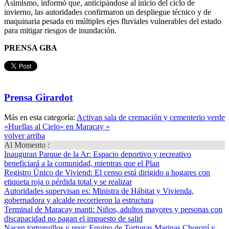
Asimismo, informó que, anticipándose al inicio del ciclo de
invierno, las autoridades confirmaron un despliegue técnico y de
maquinaria pesada en múltiples ejes fluviales vulnerables del estado
para mitigar riesgos de inundación.
PRENSA GBA
Prensa Girardot
Más en esta categoría:
Activan sala de cremación y cementerio verde
«Huellas al Cielo» en Maracay »
volver arriba
Al Momento :
Inauguran Parque de la Ar
: Espacio deportivo y recreativo
beneficiará a la comunidad, mientras que el Plan
Registro Único de Viviend
: El censo está dirigido a hogares con
etiqueta roja o pérdida total y se realizar
Autoridades supervisan es
: Ministra de Hábitat y Vivienda,
gobernadora y alcalde recorrieron la estructura
Terminal de Maracay manti
: Niños, adultos mayores y personas con
discapacidad no pagan el impuesto de salid
Nacen tortuguillos y resg
: Equipo de Tortugas Marinas Choroní y