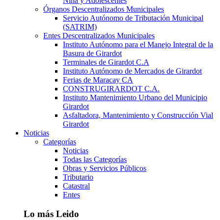
Niña y Adolescentes
Órganos Descentralizados Municipales
Servicio Autónomo de Tributación Municipal
(SATRIM)
Entes Descentralizados Municipales
Instituto Autónomo para el Manejo Integral de la
Basura de Girardot
Terminales de Girardot C.A
Instituto Autónomo de Mercados de Girardot
Ferias de Maracay CA
CONSTRUGIRARDOT C.A.
Instituto Mantenimiento Urbano del Municipio
Girardot
Asfaltadora, Mantenimiento y Construcción Vial
Girardot
Noticias
Categorías
Noticias
Todas las Categorías
Obras y Servicios Públicos
Tributario
Catastral
Entes
Lo más Leido