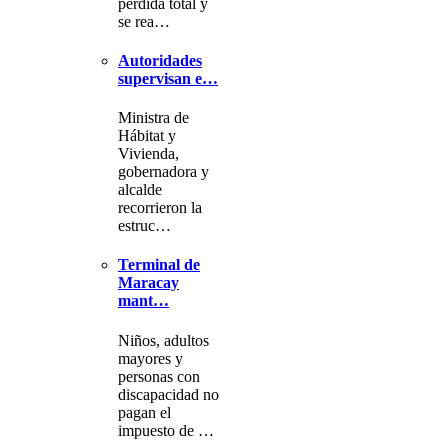
pérdida total y
se rea…
Autoridades
supervisan e…
Ministra de
Hábitat y
Vivienda,
gobernadora y
alcalde
recorrieron la
estruc…
Terminal de
Maracay
mant…
Niños, adultos
mayores y
personas con
discapacidad no
pagan el
impuesto de …