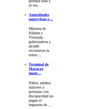
pérdida total y
se rea…
Autoridades
supervisan e…
Ministra de
Hábitat y
Vivienda,
gobernadora y
alcalde
recorrieron la
estruc…
Terminal de
Maracay
mant…
Niños, adultos
mayores y
personas con
discapacidad no
pagan el
impuesto de …