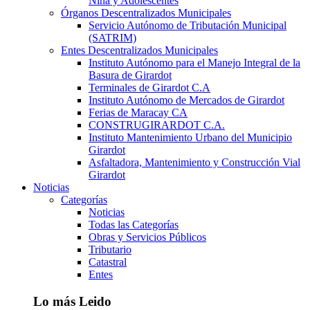
Niña y Adolescentes
Órganos Descentralizados Municipales
Servicio Autónomo de Tributación Municipal
(SATRIM)
Entes Descentralizados Municipales
Instituto Autónomo para el Manejo Integral de la
Basura de Girardot
Terminales de Girardot C.A
Instituto Autónomo de Mercados de Girardot
Ferias de Maracay CA
CONSTRUGIRARDOT C.A.
Instituto Mantenimiento Urbano del Municipio
Girardot
Asfaltadora, Mantenimiento y Construcción Vial
Girardot
Noticias
Categorías
Noticias
Todas las Categorías
Obras y Servicios Públicos
Tributario
Catastral
Entes
Lo más Leido