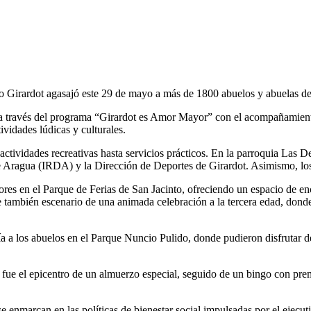
o Girardot agasajó este 29 de mayo a más de 1800 abuelos y abuelas de
 a través del programa “Girardot es Amor Mayor” con el acompañamient
ividades lúdicas y culturales.
tividades recreativas hasta servicios prácticos. En la parroquia Las De
 de Aragua (IRDA) y la Dirección de Deportes de Girardot. Asimismo, lo
res en el Parque de Ferias de San Jacinto, ofreciendo un espacio de 
también escenario de una animada celebración a la tercera edad, donde é
 a los abuelos en el Parque Nuncio Pulido, donde pudieron disfrutar de
o fue el epicentro de un almuerzo especial, seguido de un bingo con p
e enmarcan en las políticas de bienestar social impulsadas por el ejecut