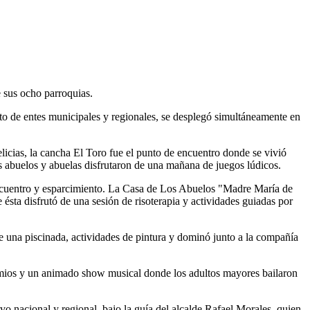
 sus ocho parroquias.
o de entes municipales y regionales, se desplegó simultáneamente en
licias, la cancha El Toro fue el punto de encuentro donde se vivió
s abuelos y abuelas disfrutaron de una mañana de juegos lúdicos.
encuentro y esparcimiento. La Casa de Los Abuelos "Madre María de
sta disfrutó de una sesión de risoterapia y actividades guiadas por
 una piscinada, actividades de pintura y dominó junto a la compañía
remios y un animado show musical donde los adultos mayores bailaron
ivo nacional y regional, bajo la guía del alcalde Rafael Morales, quien