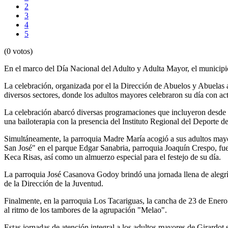
2
3
4
5
(0 votos)
En el marco del Día Nacional del Adulto y Adulta Mayor, el municipi
La celebración, organizada por el la Dirección de Abuelos y Abuelas
diversos sectores, donde los adultos mayores celebraron su día con act
La celebración abarcó diversas programaciones que incluyeron desde ac
una bailoterapia con la presencia del Instituto Regional del Deporte
Simultáneamente, la parroquia Madre María acogió a sus adultos mayo
San José" en el parque Edgar Sanabria, parroquia Joaquín Crespo, fue 
Keca Risas, así como un almuerzo especial para el festejo de su día.
La parroquia José Casanova Godoy brindó una jornada llena de alegría
de la Dirección de la Juventud.
Finalmente, en la parroquia Los Tacariguas, la cancha de 23 de Ener
al ritmo de los tambores de la agrupación "Melao".
Estas jornadas de atención integral a los adultos mayores de Girardot s