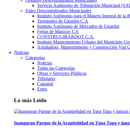
Órganos Descentralizados Municipales
Servicio Autónomo de Tributación Municipal (S
Entes Descentralizados Municipales
Instituto Autónomo para el Manejo Integral de la 
Terminales de Girardot C.A
Instituto Autónomo de Mercados de Girardot
Ferias de Maracay CA
CONSTRUGIRARDOT C.A.
Instituto Mantenimiento Urbano del Municipio Gir
Asfaltadora, Mantenimiento y Construcción Vial G
Noticias
Categorías
Noticias
Todas las Categorías
Obras y Servicios Públicos
Tributario
Catastral
Entes
Lo más Leido
Inauguran Parque de la Aragüeñidad en Tapa Tapa y lanz