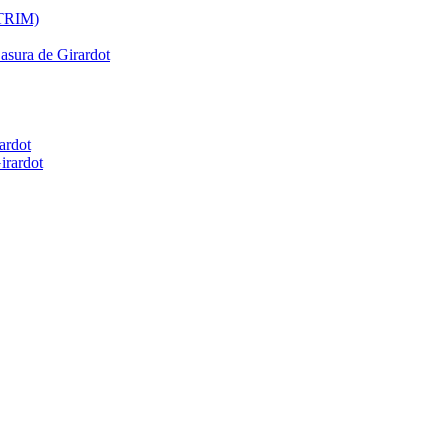
ATRIM)
Basura de Girardot
ardot
irardot