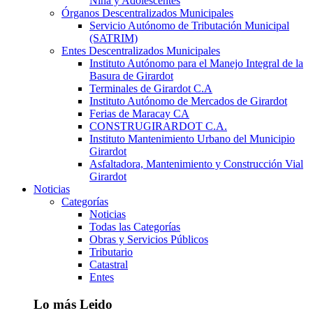
Niña y Adolescentes
Órganos Descentralizados Municipales
Servicio Autónomo de Tributación Municipal
(SATRIM)
Entes Descentralizados Municipales
Instituto Autónomo para el Manejo Integral de la
Basura de Girardot
Terminales de Girardot C.A
Instituto Autónomo de Mercados de Girardot
Ferias de Maracay CA
CONSTRUGIRARDOT C.A.
Instituto Mantenimiento Urbano del Municipio
Girardot
Asfaltadora, Mantenimiento y Construcción Vial
Girardot
Noticias
Categorías
Noticias
Todas las Categorías
Obras y Servicios Públicos
Tributario
Catastral
Entes
Lo más Leido