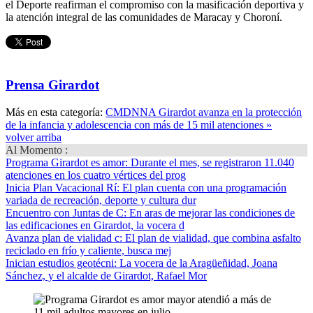
el Deporte reafirman el compromiso con la masificación deportiva y
la atención integral de las comunidades de Maracay y Choroní.
Prensa Girardot
Más en esta categoría:
CMDNNA Girardot avanza en la protección
de la infancia y adolescencia con más de 15 mil atenciones »
volver arriba
Al Momento :
Programa Girardot es amor
: Durante el mes, se registraron 11.040
atenciones en los cuatro vértices del prog
Inicia Plan Vacacional Rí
: El plan cuenta con una programación
variada de recreación, deporte y cultura dur
Encuentro con Juntas de C
: En aras de mejorar las condiciones de
las edificaciones en Girardot, la vocera d
Avanza plan de vialidad c
: El plan de vialidad, que combina asfalto
reciclado en frío y caliente, busca mej
Inician estudios geotécni
: La vocera de la Aragüeñidad, Joana
Sánchez, y el alcalde de Girardot, Rafael Mor