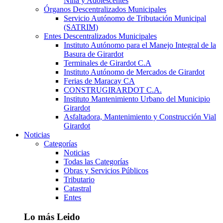
Niña y Adolescentes
Órganos Descentralizados Municipales
Servicio Autónomo de Tributación Municipal
(SATRIM)
Entes Descentralizados Municipales
Instituto Autónomo para el Manejo Integral de la
Basura de Girardot
Terminales de Girardot C.A
Instituto Autónomo de Mercados de Girardot
Ferias de Maracay CA
CONSTRUGIRARDOT C.A.
Instituto Mantenimiento Urbano del Municipio
Girardot
Asfaltadora, Mantenimiento y Construcción Vial
Girardot
Noticias
Categorías
Noticias
Todas las Categorías
Obras y Servicios Públicos
Tributario
Catastral
Entes
Lo más Leido