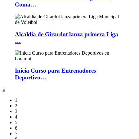
Coma…
Alcaldía de Girardot lanza primera Liga
…
Inicia Curso para Entrenadores
Deportivo…
«
1
2
3
4
5
6
7