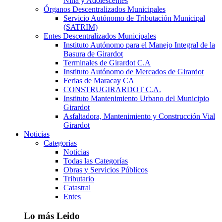
Niña y Adolescentes
Órganos Descentralizados Municipales
Servicio Autónomo de Tributación Municipal
(SATRIM)
Entes Descentralizados Municipales
Instituto Autónomo para el Manejo Integral de la
Basura de Girardot
Terminales de Girardot C.A
Instituto Autónomo de Mercados de Girardot
Ferias de Maracay CA
CONSTRUGIRARDOT C.A.
Instituto Mantenimiento Urbano del Municipio
Girardot
Asfaltadora, Mantenimiento y Construcción Vial
Girardot
Noticias
Categorías
Noticias
Todas las Categorías
Obras y Servicios Públicos
Tributario
Catastral
Entes
Lo más Leido