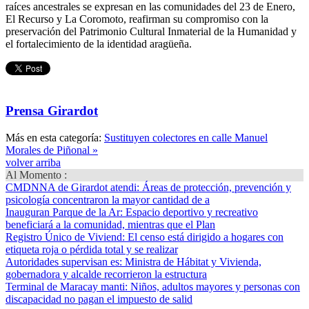
raíces ancestrales se expresan en las comunidades del 23 de Enero,
El Recurso y La Coromoto, reafirman su compromiso con la
preservación del Patrimonio Cultural Inmaterial de la Humanidad y
el fortalecimiento de la identidad aragüeña.
Prensa Girardot
Más en esta categoría:
Sustituyen colectores en calle Manuel
Morales de Piñonal »
volver arriba
Al Momento :
CMDNNA de Girardot atendi
: Áreas de protección, prevención y
psicología concentraron la mayor cantidad de a
Inauguran Parque de la Ar
: Espacio deportivo y recreativo
beneficiará a la comunidad, mientras que el Plan
Registro Único de Viviend
: El censo está dirigido a hogares con
etiqueta roja o pérdida total y se realizar
Autoridades supervisan es
: Ministra de Hábitat y Vivienda,
gobernadora y alcalde recorrieron la estructura
Terminal de Maracay manti
: Niños, adultos mayores y personas con
discapacidad no pagan el impuesto de salid