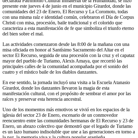
declarada Patrimonio Cultural Inmaterial de la Humanidad, se hizo
presente este jueves 4 de junio en el municipio Girardot, donde las
comunidades del 23 de Enero, El Recurso y La Coromoto, todas
con una misma raíz e identidad común, celebraron el Día de Corpus
Christi con misa, procesión, baile tradicional y el colorido que
caracteriza a esta manifestación de fe que simboliza el triunfo eterno
del bien sobre el mal.
Las actividades comenzaron desde las 8:00 de la mañana con una
misa oficiada en honor al Santísimo Sacramento del Altar en el
sector El Recurso, seguida de una procesión con la cruz y el capataz
mayor del pueblo de Turiamo, Alexis Amaya, que recorrió las
principales calles de la comunidad acompañada por el sonido del
cuatro y el místico baile de los diablos danzantes.
En ese sentido, la jornada incluyó una visita a la Escuela Atanasio
Girardot, donde los danzantes llevaron la magia de esta
manifestación cultural, con el propósito de sembrar el amor por las
raíces y preservar esta herencia ancestral.
Uno de los momentos más emotivos se vivió en los espacios de la
iglesia del sector 23 de Enero, escenario de un conmovedor
reencuentro entre las comunidades hermanas de El Recurso y 23 de
Enero, un abrazo colectivo que demostró que el legado de Turiamo
es un lazo humano indisoluble que une a las generaciones en torno a
la paz, la memoria viva y la cultura popular aragüeña.