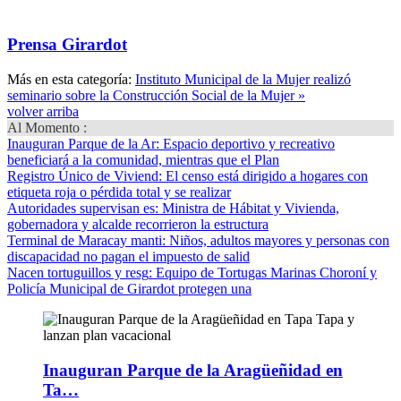
Prensa Girardot
Más en esta categoría:
Instituto Municipal de la Mujer realizó
seminario sobre la Construcción Social de la Mujer »
volver arriba
Al Momento :
Inauguran Parque de la Ar
: Espacio deportivo y recreativo
beneficiará a la comunidad, mientras que el Plan
Registro Único de Viviend
: El censo está dirigido a hogares con
etiqueta roja o pérdida total y se realizar
Autoridades supervisan es
: Ministra de Hábitat y Vivienda,
gobernadora y alcalde recorrieron la estructura
Terminal de Maracay manti
: Niños, adultos mayores y personas con
discapacidad no pagan el impuesto de salid
Nacen tortuguillos y resg
: Equipo de Tortugas Marinas Choroní y
Policía Municipal de Girardot protegen una
Inauguran Parque de la Aragüeñidad en
Ta…