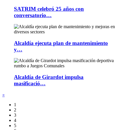
SATRIM celebró 25 años con
conversatorio…
Alcaldía ejecuta plan de mantenimiento
y…
Alcaldía de Girardot impulsa
masificació…
«
1
2
3
4
5