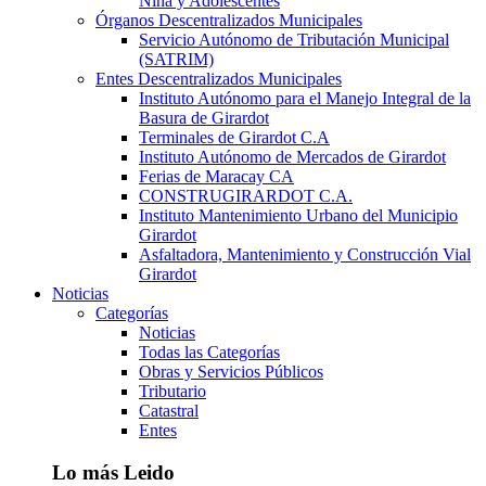
Niña y Adolescentes
Órganos Descentralizados Municipales
Servicio Autónomo de Tributación Municipal
(SATRIM)
Entes Descentralizados Municipales
Instituto Autónomo para el Manejo Integral de la
Basura de Girardot
Terminales de Girardot C.A
Instituto Autónomo de Mercados de Girardot
Ferias de Maracay CA
CONSTRUGIRARDOT C.A.
Instituto Mantenimiento Urbano del Municipio
Girardot
Asfaltadora, Mantenimiento y Construcción Vial
Girardot
Noticias
Categorías
Noticias
Todas las Categorías
Obras y Servicios Públicos
Tributario
Catastral
Entes
Lo más Leido