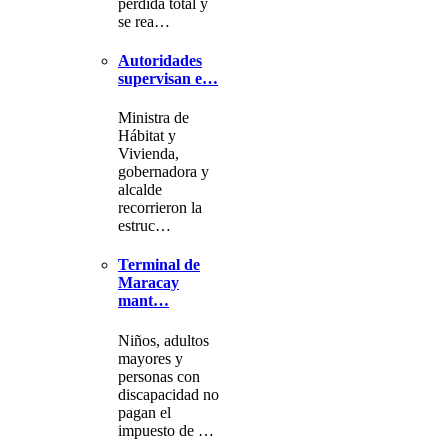
pérdida total y
se rea…
Autoridades
supervisan e…
Ministra de
Hábitat y
Vivienda,
gobernadora y
alcalde
recorrieron la
estruc…
Terminal de
Maracay
mant…
Niños, adultos
mayores y
personas con
discapacidad no
pagan el
impuesto de …