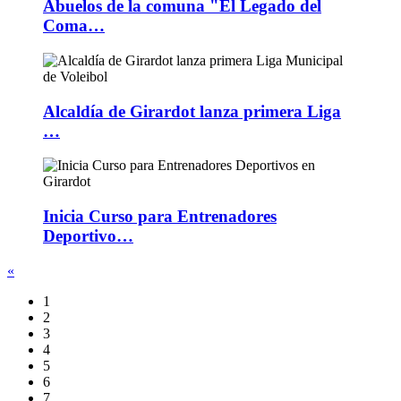
Abuelos de la comuna "El Legado del
Coma…
Alcaldía de Girardot lanza primera Liga
…
Inicia Curso para Entrenadores
Deportivo…
«
1
2
3
4
5
6
7