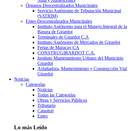
Niña y Adolescentes
Órganos Descentralizados Municipales
Servicio Autónomo de Tributación Municipal
(SATRIM)
Entes Descentralizados Municipales
Instituto Autónomo para el Manejo Integral de la
Basura de Girardot
Terminales de Girardot C.A
Instituto Autónomo de Mercados de Girardot
Ferias de Maracay CA
CONSTRUGIRARDOT C.A.
Instituto Mantenimiento Urbano del Municipio
Girardot
Asfaltadora, Mantenimiento y Construcción Vial
Girardot
Noticias
Categorías
Noticias
Todas las Categorías
Obras y Servicios Públicos
Tributario
Catastral
Entes
Lo más Leido