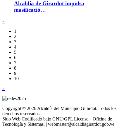
Alcaldía de Girardot impulsa
masificació…
«
1
2
3
4
5
6
7
8
9
10
»
Copyright © 2026 Alcaldía del Municipio Girardot. Todos los
derechos reservados.
Sitio Web Codificado bajo GNU/GPL License. | Oficina de
Tecnología y Sistemas. | webmaster@alcaldiagirardot.gob.ve