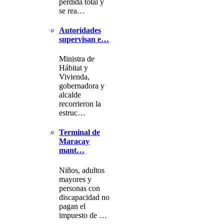
pérdida total y
se rea…
Autoridades
supervisan e…
Ministra de
Hábitat y
Vivienda,
gobernadora y
alcalde
recorrieron la
estruc…
Terminal de
Maracay
mant…
Niños, adultos
mayores y
personas con
discapacidad no
pagan el
impuesto de …