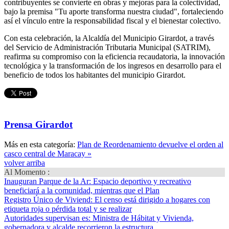
contribuyentes se convierte en obras y mejoras para la colectividad,
bajo la premisa "Tu aporte transforma nuestra ciudad", fortaleciendo
así el vínculo entre la responsabilidad fiscal y el bienestar colectivo.
Con esta celebración, la Alcaldía del Municipio Girardot, a través
del Servicio de Administración Tributaria Municipal (SATRIM),
reafirma su compromiso con la eficiencia recaudatoria, la innovación
tecnológica y la transformación de los ingresos en desarrollo para el
beneficio de todos los habitantes del municipio Girardot.
Prensa Girardot
Más en esta categoría:
Plan de Reordenamiento devuelve el orden al
casco central de Maracay »
volver arriba
Al Momento :
Inauguran Parque de la Ar
: Espacio deportivo y recreativo
beneficiará a la comunidad, mientras que el Plan
Registro Único de Viviend
: El censo está dirigido a hogares con
etiqueta roja o pérdida total y se realizar
Autoridades supervisan es
: Ministra de Hábitat y Vivienda,
gobernadora y alcalde recorrieron la estructura