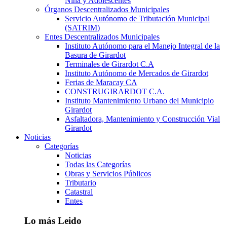
Niña y Adolescentes
Órganos Descentralizados Municipales
Servicio Autónomo de Tributación Municipal
(SATRIM)
Entes Descentralizados Municipales
Instituto Autónomo para el Manejo Integral de la
Basura de Girardot
Terminales de Girardot C.A
Instituto Autónomo de Mercados de Girardot
Ferias de Maracay CA
CONSTRUGIRARDOT C.A.
Instituto Mantenimiento Urbano del Municipio
Girardot
Asfaltadora, Mantenimiento y Construcción Vial
Girardot
Noticias
Categorías
Noticias
Todas las Categorías
Obras y Servicios Públicos
Tributario
Catastral
Entes
Lo más Leido