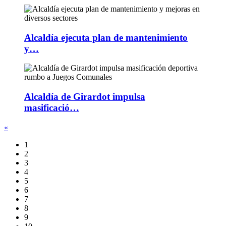
Alcaldía ejecuta plan de mantenimiento
y…
Alcaldía de Girardot impulsa
masificació…
«
1
2
3
4
5
6
7
8
9