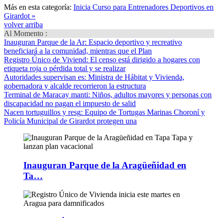
Más en esta categoría:
Inicia Curso para Entrenadores Deportivos en
Girardot »
volver arriba
Al Momento :
Inauguran Parque de la Ar
: Espacio deportivo y recreativo
beneficiará a la comunidad, mientras que el Plan
Registro Único de Viviend
: El censo está dirigido a hogares con
etiqueta roja o pérdida total y se realizar
Autoridades supervisan es
: Ministra de Hábitat y Vivienda,
gobernadora y alcalde recorrieron la estructura
Terminal de Maracay manti
: Niños, adultos mayores y personas con
discapacidad no pagan el impuesto de salid
Nacen tortuguillos y resg
: Equipo de Tortugas Marinas Choroní y
Policía Municipal de Girardot protegen una
Inauguran Parque de la Aragüeñidad en
Ta…