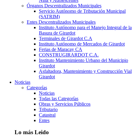
Niña y Adolescentes
Órganos Descentralizados Municipales
Servicio Autónomo de Tributación Municipal
(SATRIM)
Entes Descentralizados Municipales
Instituto Autónomo para el Manejo Integral de la
Basura de Girardot
Terminales de Girardot C.A
Instituto Autónomo de Mercados de Girardot
Ferias de Maracay CA
CONSTRUGIRARDOT C.A.
Instituto Mantenimiento Urbano del Municipio
Girardot
Asfaltadora, Mantenimiento y Construcción Vial
Girardot
Noticias
Categorías
Noticias
Todas las Categorías
Obras y Servicios Públicos
Tributario
Catastral
Entes
Lo más Leido