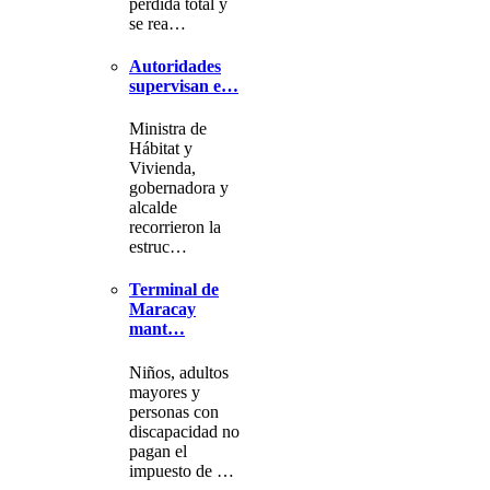
pérdida total y
se rea…
Autoridades
supervisan e…
Ministra de
Hábitat y
Vivienda,
gobernadora y
alcalde
recorrieron la
estruc…
Terminal de
Maracay
mant…
Niños, adultos
mayores y
personas con
discapacidad no
pagan el
impuesto de …