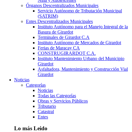
Niña y Adolescentes
Órganos Descentralizados Municipales
Servicio Autónomo de Tributación Municipal
(SATRIM)
Entes Descentralizados Municipales
Instituto Autónomo para el Manejo Integral de la
Basura de Girardot
Terminales de Girardot C.A
Instituto Autónomo de Mercados de Girardot
Ferias de Maracay CA
CONSTRUGIRARDOT C.A.
Instituto Mantenimiento Urbano del Municipio
Girardot
Asfaltadora, Mantenimiento y Construcción Vial
Girardot
Noticias
Categorías
Noticias
Todas las Categorías
Obras y Servicios Públicos
Tributario
Catastral
Entes
Lo más Leido