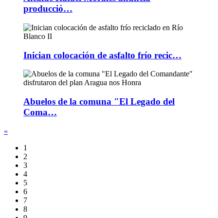
producció…
Inician colocación de asfalto frío recic…
Abuelos de la comuna "El Legado del
Coma…
«
1
2
3
4
5
6
7
8
9