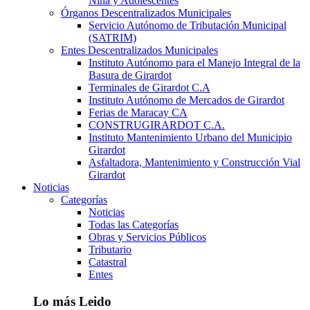
Niña y Adolescentes
Órganos Descentralizados Municipales
Servicio Autónomo de Tributación Municipal
(SATRIM)
Entes Descentralizados Municipales
Instituto Autónomo para el Manejo Integral de la
Basura de Girardot
Terminales de Girardot C.A
Instituto Autónomo de Mercados de Girardot
Ferias de Maracay CA
CONSTRUGIRARDOT C.A.
Instituto Mantenimiento Urbano del Municipio
Girardot
Asfaltadora, Mantenimiento y Construcción Vial
Girardot
Noticias
Categorías
Noticias
Todas las Categorías
Obras y Servicios Públicos
Tributario
Catastral
Entes
Lo más Leido