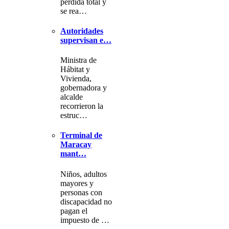
pérdida total y
se rea…
Autoridades
supervisan e…
Ministra de
Hábitat y
Vivienda,
gobernadora y
alcalde
recorrieron la
estruc…
Terminal de
Maracay
mant…
Niños, adultos
mayores y
personas con
discapacidad no
pagan el
impuesto de …