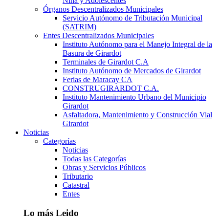
Niña y Adolescentes
Órganos Descentralizados Municipales
Servicio Autónomo de Tributación Municipal
(SATRIM)
Entes Descentralizados Municipales
Instituto Autónomo para el Manejo Integral de la
Basura de Girardot
Terminales de Girardot C.A
Instituto Autónomo de Mercados de Girardot
Ferias de Maracay CA
CONSTRUGIRARDOT C.A.
Instituto Mantenimiento Urbano del Municipio
Girardot
Asfaltadora, Mantenimiento y Construcción Vial
Girardot
Noticias
Categorías
Noticias
Todas las Categorías
Obras y Servicios Públicos
Tributario
Catastral
Entes
Lo más Leido