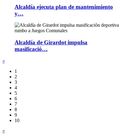
Alcaldía ejecuta plan de mantenimiento
y…
Alcaldía de Girardot impulsa
masificació…
«
1
2
3
4
5
6
7
8
9
10
»