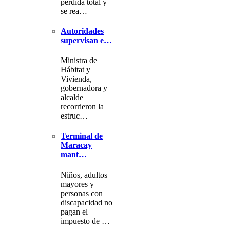
pérdida total y
se rea…
Autoridades
supervisan e…
Ministra de
Hábitat y
Vivienda,
gobernadora y
alcalde
recorrieron la
estruc…
Terminal de
Maracay
mant…
Niños, adultos
mayores y
personas con
discapacidad no
pagan el
impuesto de …