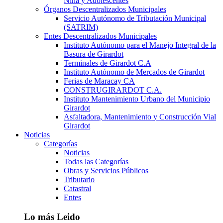
Niña y Adolescentes
Órganos Descentralizados Municipales
Servicio Autónomo de Tributación Municipal
(SATRIM)
Entes Descentralizados Municipales
Instituto Autónomo para el Manejo Integral de la
Basura de Girardot
Terminales de Girardot C.A
Instituto Autónomo de Mercados de Girardot
Ferias de Maracay CA
CONSTRUGIRARDOT C.A.
Instituto Mantenimiento Urbano del Municipio
Girardot
Asfaltadora, Mantenimiento y Construcción Vial
Girardot
Noticias
Categorías
Noticias
Todas las Categorías
Obras y Servicios Públicos
Tributario
Catastral
Entes
Lo más Leido