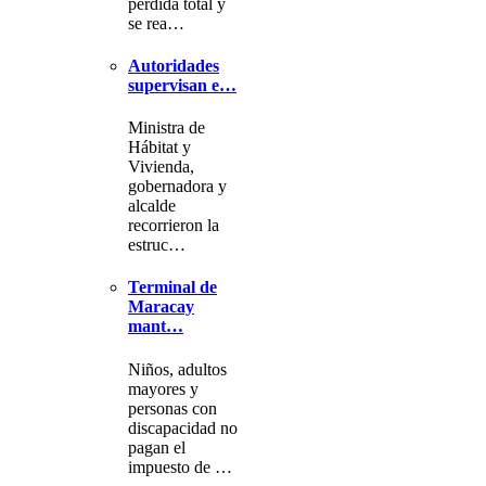
pérdida total y
se rea…
Autoridades
supervisan e…
Ministra de
Hábitat y
Vivienda,
gobernadora y
alcalde
recorrieron la
estruc…
Terminal de
Maracay
mant…
Niños, adultos
mayores y
personas con
discapacidad no
pagan el
impuesto de …