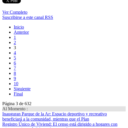
Ver Completo
Suscribirse a este canal RSS
Inicio
Anterior
1
2
3
4
5
6
7
8
9
10
Siguiente
Final
Página 3 de 632
Al Momento :
Inauguran Parque de la Ar
: Espacio deportivo y recreativo
beneficiará a la comunidad, mientras que el Plan
Registro Único de Viviend
: El censo está dirigido a hogares con