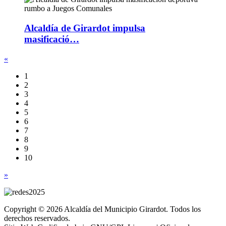
Alcaldía de Girardot impulsa
masificació…
«
1
2
3
4
5
6
7
8
9
10
»
Copyright © 2026 Alcaldía del Municipio Girardot. Todos los
derechos reservados.