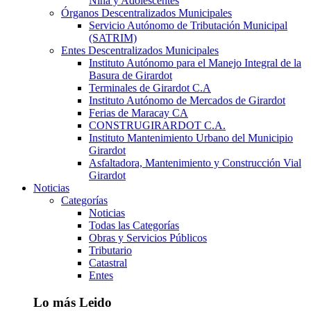
Niña y Adolescentes
Órganos Descentralizados Municipales
Servicio Autónomo de Tributación Municipal
(SATRIM)
Entes Descentralizados Municipales
Instituto Autónomo para el Manejo Integral de la
Basura de Girardot
Terminales de Girardot C.A
Instituto Autónomo de Mercados de Girardot
Ferias de Maracay CA
CONSTRUGIRARDOT C.A.
Instituto Mantenimiento Urbano del Municipio
Girardot
Asfaltadora, Mantenimiento y Construcción Vial
Girardot
Noticias
Categorías
Noticias
Todas las Categorías
Obras y Servicios Públicos
Tributario
Catastral
Entes
Lo más Leido