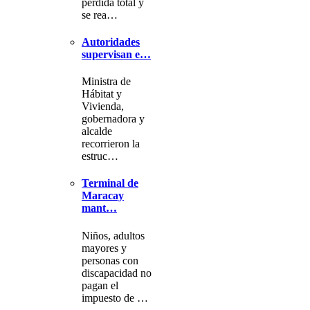
pérdida total y
se rea…
Autoridades
supervisan e…
Ministra de
Hábitat y
Vivienda,
gobernadora y
alcalde
recorrieron la
estruc…
Terminal de
Maracay
mant…
Niños, adultos
mayores y
personas con
discapacidad no
pagan el
impuesto de …