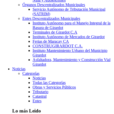
Niña y Adolescentes
Órganos Descentralizados Municipales
Servicio Autónomo de Tributación Municipal
(SATRIM)
Entes Descentralizados Municipales
Instituto Autónomo para el Manejo Integral de la
Basura de Girardot
Terminales de Girardot C.A
Instituto Autónomo de Mercados de Girardot
Ferias de Maracay CA
CONSTRUGIRARDOT C.A.
Instituto Mantenimiento Urbano del Municipio
Girardot
Asfaltadora, Mantenimiento y Construcción Vial
Girardot
Noticias
Categorías
Noticias
Todas las Categorías
Obras y Servicios Públicos
Tributario
Catastral
Entes
Lo más Leido