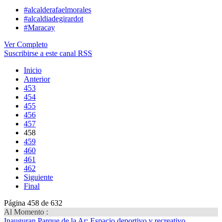
#alcalderafaelmorales
#alcaldiadegirardot
#Maracay
Ver Completo
Suscribirse a este canal RSS
Inicio
Anterior
453
454
455
456
457
458
459
460
461
462
Siguiente
Final
Página 458 de 632
Al Momento :
Inauguran Parque de la Ar
: Espacio deportivo y recreativo