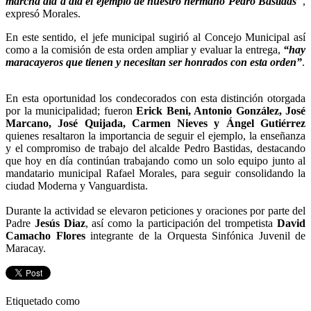
marcha día a día el ejemplo de nuestro hermano Pedro Bastidas"
,
expresó Morales.
En este sentido, el jefe municipal sugirió al Concejo Municipal así
como a la comisión de esta orden ampliar y evaluar la entrega,
“hay
maracayeros que tienen y necesitan ser honrados con esta orden”
.
En esta oportunidad los condecorados con esta distinción otorgada
por la municipalidad; fueron
Erick Beni, Antonio González, José
Marcano, José Quijada, Carmen Nieves y Ángel Gutiérrez
quienes resaltaron la importancia de seguir el ejemplo, la enseñanza
y el compromiso de trabajo del alcalde Pedro Bastidas, destacando
que hoy en día continúan trabajando como un solo equipo junto al
mandatario municipal Rafael Morales, para seguir consolidando la
ciudad Moderna y Vanguardista.
Durante la actividad se elevaron peticiones y oraciones por parte del
Padre
Jesús Diaz
, así como la participación del trompetista
David
Camacho Flores
integrante de la Orquesta Sinfónica Juvenil de
Maracay.
Etiquetado como