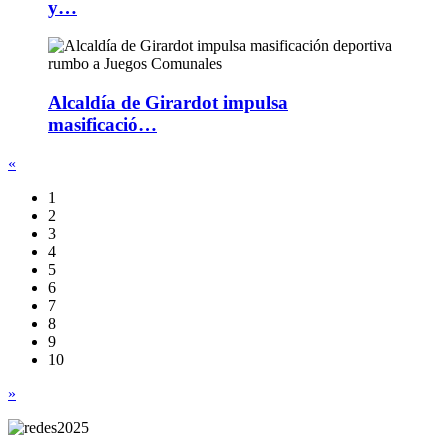
y…
Alcaldía de Girardot impulsa
masificació…
«
1
2
3
4
5
6
7
8
9
10
»