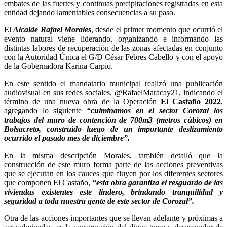
embates de las fuertes y continuas precipitaciones registradas en esta
entidad dejando lamentables consecuencias a su paso.
El
Alcalde Rafael Morales
, desde el primer momento que ocurrió el
evento natural viene liderando, organizando e informando las
distintas labores de recuperación de las zonas afectadas en conjunto
con la Autoridad Única el G/D César Febres Cabello y con el apoyo
de la Gobernadora Karina Carpio.
En este sentido el mandatario municipal realizó una publicación
audiovisual en sus redes sociales, @RafaelMaracay21, indicando el
término de una nueva obra de la Operación
El Castaño 2022
,
agregando lo siguiente
“culminamos en el sector Corozal los
trabajos del muro de contención de 700m3 (metros cúbicos) en
Bolsacreto, construido luego de un importante deslizamiento
ocurrido el pasado mes de diciembre”.
En la misma descripción Morales, también detalló que la
construcción de este muro forma parte de las acciones preventivas
que se ejecutan en los cauces que fluyen por los diferentes sectores
que componen El Castaño,
“esta obra garantiza el resguardo de las
viviendas existentes este lindero, brindando tranquilidad y
seguridad a toda nuestra gente de este sector de Corozal”.
Otra de las acciones importantes que se llevan adelante y próximas a