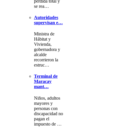
pérdida total y
se rea…
Autoridades
supervisan e…
Ministra de
Hábitat y
Vivienda,
gobernadora y
alcalde
recorrieron la
estruc…
Terminal de
Maracay
mant…
Niños, adultos
mayores y
personas con
discapacidad no
pagan el
impuesto de …