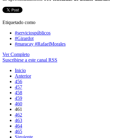
Etiquetado como
#serviciospúblicos
#Girardot
#maracay #RafaelMorales
Ver Completo
Suscribirse a este canal RSS
Inicio
Anterior
456
457
458
459
460
461
462
463
464
465
Siguiente