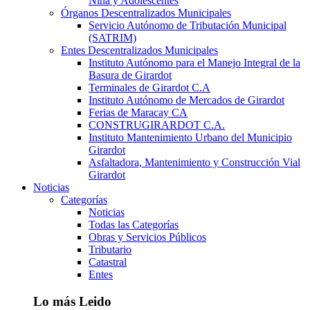
Niña y Adolescentes
Órganos Descentralizados Municipales
Servicio Autónomo de Tributación Municipal
(SATRIM)
Entes Descentralizados Municipales
Instituto Autónomo para el Manejo Integral de la
Basura de Girardot
Terminales de Girardot C.A
Instituto Autónomo de Mercados de Girardot
Ferias de Maracay CA
CONSTRUGIRARDOT C.A.
Instituto Mantenimiento Urbano del Municipio
Girardot
Asfaltadora, Mantenimiento y Construcción Vial
Girardot
Noticias
Categorías
Noticias
Todas las Categorías
Obras y Servicios Públicos
Tributario
Catastral
Entes
Lo más Leido