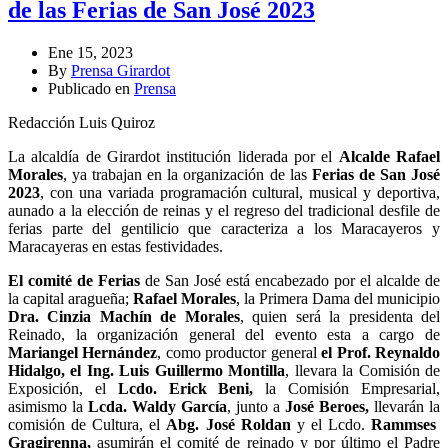
de las Ferias de San José 2023
Ene 15, 2023
By
Prensa Girardot
Publicado en
Prensa
Redacción Luis Quiroz
La alcaldía de Girardot institución liderada por el
Alcalde Rafael
Morales
, ya trabajan en la organización de las
Ferias de San José
2023
, con una variada programación cultural, musical y deportiva,
aunado a la elección de reinas y el regreso del tradicional desfile de
ferias parte del gentilicio que caracteriza a los Maracayeros y
Maracayeras en estas festividades.
El comité de Ferias
de San José está encabezado por el alcalde de
la capital aragueña;
Rafael Morales
, la Primera Dama del municipio
Dra. Cinzia Machín de Morales
, quien será la presidenta del
Reinado, la organización general del evento esta a cargo de
Mariangel Hernández
, como productor general
el Prof. Reynaldo
Hidalgo,
el Ing. Luis Guillermo Montilla
, llevara la Comisión de
Exposición, el
Lcdo. Erick Beni,
la Comisión Empresarial,
asimismo la
Lcda. Waldy García
, junto a
José Beroes,
llevarán la
comisión de Cultura, el
Abg. José Roldan
y el Lcdo.
Rammses
Gragirenna,
asumirán el comité de reinado y por último el Padre