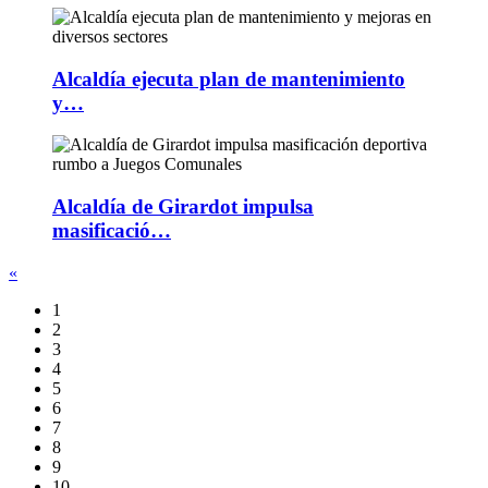
Alcaldía ejecuta plan de mantenimiento
y…
Alcaldía de Girardot impulsa
masificació…
«
1
2
3
4
5
6
7
8
9
10