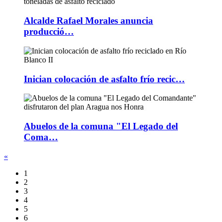
Alcalde Rafael Morales anuncia
producció…
Inician colocación de asfalto frío recic…
Abuelos de la comuna "El Legado del
Coma…
«
1
2
3
4
5
6