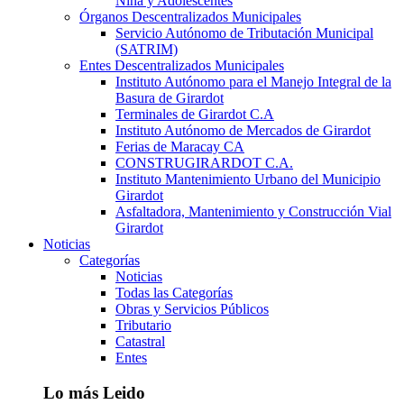
Niña y Adolescentes
Órganos Descentralizados Municipales
Servicio Autónomo de Tributación Municipal
(SATRIM)
Entes Descentralizados Municipales
Instituto Autónomo para el Manejo Integral de la
Basura de Girardot
Terminales de Girardot C.A
Instituto Autónomo de Mercados de Girardot
Ferias de Maracay CA
CONSTRUGIRARDOT C.A.
Instituto Mantenimiento Urbano del Municipio
Girardot
Asfaltadora, Mantenimiento y Construcción Vial
Girardot
Noticias
Categorías
Noticias
Todas las Categorías
Obras y Servicios Públicos
Tributario
Catastral
Entes
Lo más Leido