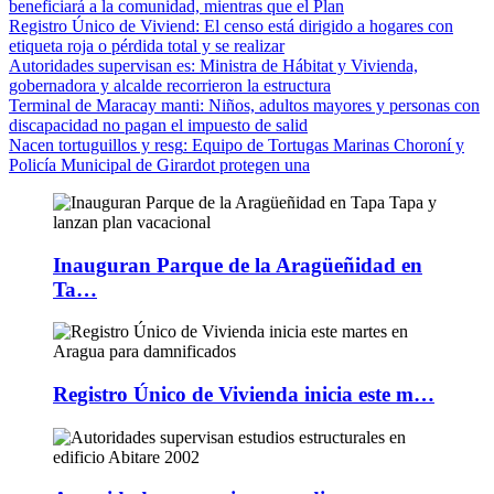
beneficiará a la comunidad, mientras que el Plan
Registro Único de Viviend
: El censo está dirigido a hogares con
etiqueta roja o pérdida total y se realizar
Autoridades supervisan es
: Ministra de Hábitat y Vivienda,
gobernadora y alcalde recorrieron la estructura
Terminal de Maracay manti
: Niños, adultos mayores y personas con
discapacidad no pagan el impuesto de salid
Nacen tortuguillos y resg
: Equipo de Tortugas Marinas Choroní y
Policía Municipal de Girardot protegen una
Inauguran Parque de la Aragüeñidad en
Ta…
Registro Único de Vivienda inicia este m…