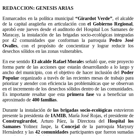
REDACCION: GENESIS ARIAS
Enmarcados en la política municipal
“Girardot Verde”
, el alcalde
de la capital aragüeña en articulación con
el Gobierno Regional
,
aprobó este jueves desde el auditorio del Hospital Los Samanes de
Maracay, la instalación de las brigadas socio-ecológicas integradas
por 42 comunidades que conforman la parroquia
Pedro José
Ovalles
, con el propósito de concientizar y lograr reducir los
desechos sólidos en las zonas vulnerables.
En ese sentido
El alcalde Rafael Morale
s señaló que, este proyecto
forma parte de las acciones que estarán desarrollando a lo largo y
ancho del municipio, con el objetivo de hacer inclusión del
Poder
Popular
organizado a través de las recientes mesas de trabajo para
priorizar y atender con eficiencia las problemáticas que se observan
en el incremento de los desechos sólidos dentro de las comunidades.
Es importante resaltar que esta
primera fase
va a beneficiar un
aproximado de
400 familias
.
Durante la instalación de
las brigadas socio-ecológicas
estuvieron
presente la presidenta de
IAMIB
, María José Rojas, el presidente de
Construgirardot
, Arturo Páez, la Directora del
Hospital los
Samanes
Yolinez Jaspe, la
Concejal
de la parroquia Maryury
Hernández y las
42 comunidades
participantes que fueron sumadas