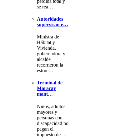
pérdida total y
se rea…
Autoridades
supervisan e…
Ministra de
Hábitat y
Vivienda,
gobernadora y
alcalde
recorrieron la
estruc…
Terminal de
Maracay
mant…
Niños, adultos
mayores y
personas con
discapacidad no
pagan el
impuesto de …