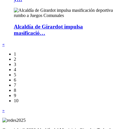
Alcaldía de Girardot impulsa
masificació…
«
1
2
3
4
5
6
7
8
9
10
»