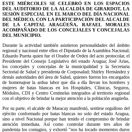
ESTE MIÉRCOLES SE CELEBRÓ EN LOS ESPACIOS
DEL AUDITORIO DE LA ALCALDÍA DE GIRARDOT, LA
SESIÓN ESPECIAL EN EL MARCO DEL DÍA NACIONAL
DEL MÉDICO, CON LA PARTICIPACIÓN DEL ALCALDE
DE LA CAPITAL ARAGÜEÑA, RAFAEL MORALES
ACOMPAÑADO DE LOS CONCEJALES Y CONCEJALAS
DEL MUNICIPIO.
Durante la actividad también asistieron personalidades del ámbito
regional y nacional entre ellos el Diputado de la Asamblea Nacional;
Eduardo Puerta quien fue el Orador de Orden del acto protocolar, el
Presidente del Consejo Legislativo del estado Aragua; José Arias,
los concejales y concejalas de la municipalidad y la Secretaria
Sectorial de Salud y presidenta de Corposalud; Shirley Hernández y
demás autoridades del área de Salud, quienes fueron los encargados
de homenajear la ardua labor que día a día llevan los hombres y
mujeres de batas blancas en los Hospitales, Clínicas, Seguros,
Módulos, CDI y Centro Centinelas integrados al territorio regional
con el objetivo de brindar la mejor atención a la población aragüeña.
Por su parte, el alcalde de Maracay manifestó, sentirse orgulloso del
ejército conformado por batas blancas no solo del estado Aragua,
sino a nivel Nacional porque han tenido el compromiso de brindar
atención inmediata. Así como controlar durante tres años de
pandemia los contagios, y exhortó "nos ha tocado momentos duros