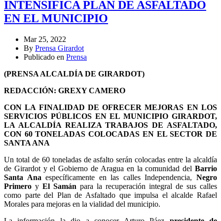
INTENSIFICA PLAN DE ASFALTADO
EN EL MUNICIPIO
Mar 25, 2022
By
Prensa Girardot
Publicado en
Prensa
(PRENSA ALCALDÍA DE GIRARDOT)
REDACCIÓN: GREXY CAMERO
CON LA FINALIDAD DE OFRECER MEJORAS EN LOS
SERVICIOS PÚBLICOS EN EL MUNICIPIO GIRARDOT,
LA ALCALDÍA REALIZA TRABAJOS DE ASFALTADO,
CON 60 TONELADAS COLOCADAS EN EL SECTOR DE
SANTA ANA
Un total de 60 toneladas de asfalto serán colocadas entre la alcaldía
de Girardot y el Gobierno de Aragua en la comunidad del
Barrio
Santa Ana
específicamente en las calles Independencia,
Negro
Primero
y
El Samán
para la recuperación integral de sus calles
como parte del Plan de Asfaltado que impulsa el alcalde Rafael
Morales para mejoras en la vialidad del municipio.
La información la dio a conocer Arturo Páez
presidente de