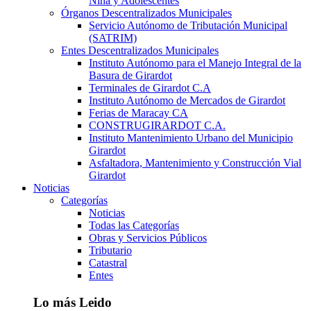
Niña y Adolescentes
Órganos Descentralizados Municipales
Servicio Autónomo de Tributación Municipal
(SATRIM)
Entes Descentralizados Municipales
Instituto Autónomo para el Manejo Integral de la
Basura de Girardot
Terminales de Girardot C.A
Instituto Autónomo de Mercados de Girardot
Ferias de Maracay CA
CONSTRUGIRARDOT C.A.
Instituto Mantenimiento Urbano del Municipio
Girardot
Asfaltadora, Mantenimiento y Construcción Vial
Girardot
Noticias
Categorías
Noticias
Todas las Categorías
Obras y Servicios Públicos
Tributario
Catastral
Entes
Lo más Leido