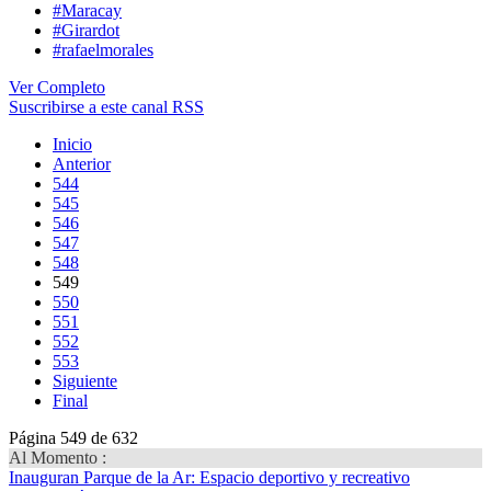
#Maracay
#Girardot
#rafaelmorales
Ver Completo
Suscribirse a este canal RSS
Inicio
Anterior
544
545
546
547
548
549
550
551
552
553
Siguiente
Final
Página 549 de 632
Al Momento :
Inauguran Parque de la Ar
: Espacio deportivo y recreativo