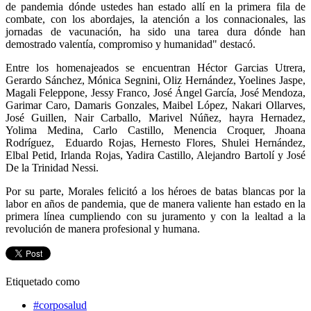
de pandemia dónde ustedes han estado allí en la primera fila de
combate, con los abordajes, la atención a los connacionales, las
jornadas de vacunación, ha sido una tarea dura dónde han
demostrado valentía, compromiso y humanidad" destacó.
Entre los homenajeados se encuentran Héctor Garcias Utrera,
Gerardo Sánchez, Mónica Segnini, Oliz Hernández, Yoelines Jaspe,
Magali Feleppone, Jessy Franco, José Ángel García, José Mendoza,
Garimar Caro, Damaris Gonzales, Maibel López, Nakari Ollarves,
José Guillen, Nair Carballo, Marivel Núñez, hayra Hernadez,
Yolima Medina, Carlo Castillo, Menencia Croquer, Jhoana
Rodríguez, Eduardo Rojas, Hernesto Flores, Shulei Hernández,
Elbal Petid, Irlanda Rojas, Yadira Castillo, Alejandro Bartolí y José
De la Trinidad Nessi.
Por su parte, Morales felicitó a los héroes de batas blancas por la
labor en años de pandemia, que de manera valiente han estado en la
primera línea cumpliendo con su juramento y con la lealtad a la
revolución de manera profesional y humana.
Etiquetado como
#corposalud