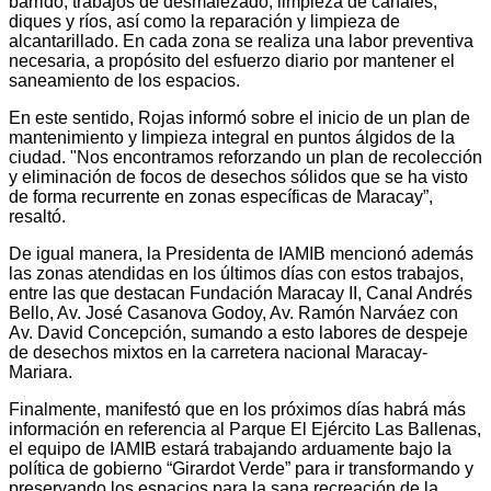
barrido, trabajos de desmalezado, limpieza de canales,
diques y ríos, así como la reparación y limpieza de
alcantarillado. En cada zona se realiza una labor preventiva
necesaria, a propósito del esfuerzo diario por mantener el
saneamiento de los espacios.
En este sentido, Rojas informó sobre el inicio de un plan de
mantenimiento y limpieza integral en puntos álgidos de la
ciudad. "Nos encontramos reforzando un plan de recolección
y eliminación de focos de desechos sólidos que se ha visto
de forma recurrente en zonas específicas de Maracay”,
resaltó.
De igual manera, la Presidenta de IAMIB mencionó además
las zonas atendidas en los últimos días con estos trabajos,
entre las que destacan Fundación Maracay II, Canal Andrés
Bello, Av. José Casanova Godoy, Av. Ramón Narváez con
Av. David Concepción, sumando a esto labores de despeje
de desechos mixtos en la carretera nacional Maracay-
Mariara.
Finalmente, manifestó que en los próximos días habrá más
información en referencia al Parque El Ejército Las Ballenas,
el equipo de IAMIB estará trabajando arduamente bajo la
política de gobierno “Girardot Verde” para ir transformando y
preservando los espacios para la sana recreación de la