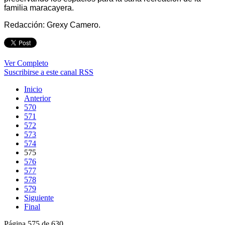
familia maracayera.
Redacción: Grexy Camero.
Ver Completo
Suscribirse a este canal RSS
Inicio
Anterior
570
571
572
573
574
575
576
577
578
579
Siguiente
Final
Página 575 de 630