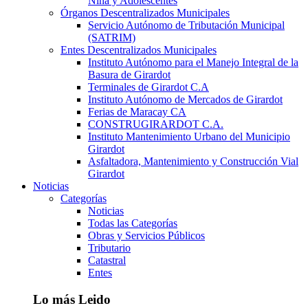
Niña y Adolescentes
Órganos Descentralizados Municipales
Servicio Autónomo de Tributación Municipal
(SATRIM)
Entes Descentralizados Municipales
Instituto Autónomo para el Manejo Integral de la
Basura de Girardot
Terminales de Girardot C.A
Instituto Autónomo de Mercados de Girardot
Ferias de Maracay CA
CONSTRUGIRARDOT C.A.
Instituto Mantenimiento Urbano del Municipio
Girardot
Asfaltadora, Mantenimiento y Construcción Vial
Girardot
Noticias
Categorías
Noticias
Todas las Categorías
Obras y Servicios Públicos
Tributario
Catastral
Entes
Lo más Leido