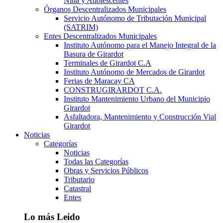
Niña y Adolescentes
Órganos Descentralizados Municipales
Servicio Autónomo de Tributación Municipal
(SATRIM)
Entes Descentralizados Municipales
Instituto Autónomo para el Manejo Integral de la
Basura de Girardot
Terminales de Girardot C.A
Instituto Autónomo de Mercados de Girardot
Ferias de Maracay CA
CONSTRUGIRARDOT C.A.
Instituto Mantenimiento Urbano del Municipio
Girardot
Asfaltadora, Mantenimiento y Construcción Vial
Girardot
Noticias
Categorías
Noticias
Todas las Categorías
Obras y Servicios Públicos
Tributario
Catastral
Entes
Lo más Leido