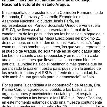
entidad, inscribió su candidatura ante el Consejo
Nacional Electoral del estado Aragua.
En compañía del presidente de la Comisión Permanente de
Economía, Finanzas y Desarrollo Económico de la
Asamblea Nacional, diputado Jesús Faría, en
representación del Partido Socialista Unido de Venezuela
(PSUV), se llevó a cabo la presentación formal de la
candidatura de los postulados por las bases del bloque de la
patria para las venideras Mega Elecciones del próximo 21
de noviembre, en este orden de ideas, Faría destacó, “aquí
están nuestros hombres y mujeres, los que van a representar
al pueblo de Aragua, no solamente en su candidatura sino
también en cuanto a sus propuestas y en relación a cada
una de las acciones que llevamos a cabo como bloque
patriota, la unidad ha sido el patrimonio más grande que ha
garantizado la paz en nuestro país; pues bien la unidad de
los revolucionarios y el PSUV al frente de esa unidad, ha
sido también una garantía para la democracia”, señaló.
Por su parte la candidata a la gobernación de Aragua, Dra.
Karina Carpio, agradeció al pueblo, a las bases, a las
organizaciones y movimientos sociales por el respaldo y
cariño, “gracias a las bases, a las UBCH, al Poder Popular,
en este momento estamos dando una muestra contundente
de fuerza revolucionaria, junto a los 18 alcaldes y alcaldesas