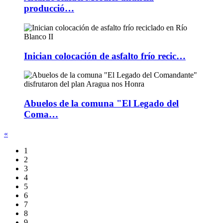
producció…
Inician colocación de asfalto frío recic…
Abuelos de la comuna "El Legado del
Coma…
«
1
2
3
4
5
6
7
8
9