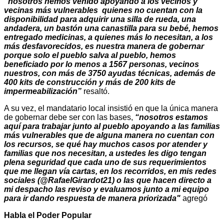
“nosotros hemos venido apoyando a los vecinos y
vecinas más vulnerables quienes no cuentan con la
disponibilidad para adquirir una silla de rueda, una
andadera, un bastón una canastilla para su bebé, hemos
entregado medicinas, a quienes más lo necesitan, a los
más desfavorecidos, es nuestra manera de gobernar
porque solo el pueblo salva al pueblo, hemos
beneficiado por lo menos a 1567 personas, vecinos
nuestros, con más de 3750 ayudas técnicas, además de
400 kits de construcción y más de 200 kits de
impermeabilización”
resaltó.
A su vez, el mandatario local insistió en que la única manera
de gobernar debe ser con las bases,
“nosotros estamos
aquí para trabajar junto al pueblo apoyando a las familias
más vulnerables que de alguna manera no cuentan con
los recursos, se qué hay muchos casos por atender y
familias que nos necesitan, a ustedes les digo tengan
plena seguridad que cada uno de sus requerimientos
que me llegan vía cartas, en los recorridos, en mis redes
sociales (@RafaelGirardot21) o las que hacen directo a
mi despacho las reviso y evaluamos junto a mi equipo
para ir dando respuesta de manera priorizada"
agregó
Habla el Poder Popular