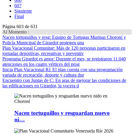
606
607
Siguiente
Final
Página 603 de 631
Al Momento :
Nacen tortuguillos y resg
: Equipo de Tortugas Marinas Choroní y
Policía Municipal de Girardot protegen una
Plan Vacacional Comunitar
: Más de 120 personas participaron en
jornadas deportivas, recreativas y preventiv
Programa Girardot es amor
: Durante el mes, se registraron 11.040
atenciones en los cuatro vértices del prog
Inicia Plan Vacacional Rí
: El plan cuenta con una programación
variada de recreación, deporte y cultura dur
Encuentro con Juntas de C
: En aras de mejorar las condiciones de
las edificaciones en Girardot, la vocera d
Nacen tortuguillos y resguardan nuevo
ni…