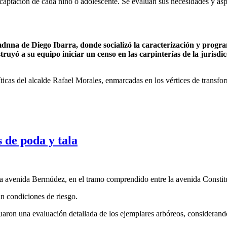
captación de cada niño o adolescente. Se evalúan sus necesidades y asp
dnna de Diego Ibarra, donde socializó la caracterización y progra
ruyó a su equipo iniciar un censo en las carpinterías de la jurisdic
icas del alcalde Rafael Morales, enmarcadas en los vértices de transfo
 de poda y tala
 la avenida Bermúdez, en el tramo comprendido entre la avenida Constit
n condiciones de riesgo.
aron una evaluación detallada de los ejemplares arbóreos, considerando 