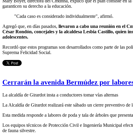
Mary Boyer, directora del Cmdnna, explicó que el plan consiste en la 
garanticen su derecho a la educación.
"Cada caso es considerado individualmente", afirmó.
Agregó que, en días pasados,
llevaron a cabo una reunión en el Cm
César Rondón, concejales y la alcaldesa Lesbia Castillo, quien inst
adolescentes.
Recordó que estos programas son desarrollados como parte de las polít
Suprema Felicidad Social.
Cerrarán la avenida Bermúdez por labores
La alcaldía de Girardot insta a conductores tomar vías alternas
La Alcaldía de Girardot realizará este sábado un cierre preventivo de
Esta medida responde a labores de poda y tala de árboles que presenta
Los equipos técnicos de Protección Civil e Ingeniería Municipal efectu
de fauna silvestre.