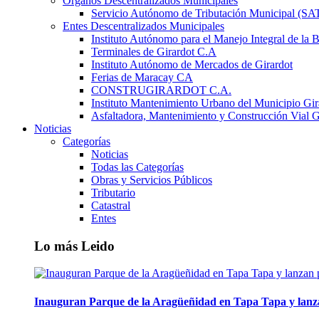
Órganos Descentralizados Municipales
Servicio Autónomo de Tributación Municipal (S
Entes Descentralizados Municipales
Instituto Autónomo para el Manejo Integral de la 
Terminales de Girardot C.A
Instituto Autónomo de Mercados de Girardot
Ferias de Maracay CA
CONSTRUGIRARDOT C.A.
Instituto Mantenimiento Urbano del Municipio Gir
Asfaltadora, Mantenimiento y Construcción Vial G
Noticias
Categorías
Noticias
Todas las Categorías
Obras y Servicios Públicos
Tributario
Catastral
Entes
Lo más Leido
Inauguran Parque de la Aragüeñidad en Tapa Tapa y lanz