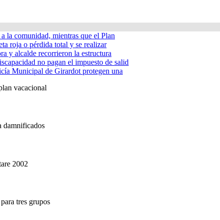
á a la comunidad, mientras que el Plan
ta roja o pérdida total y se realizar
a y alcalde recorrieron la estructura
iscapacidad no pagan el impuesto de salid
icía Municipal de Girardot protegen una