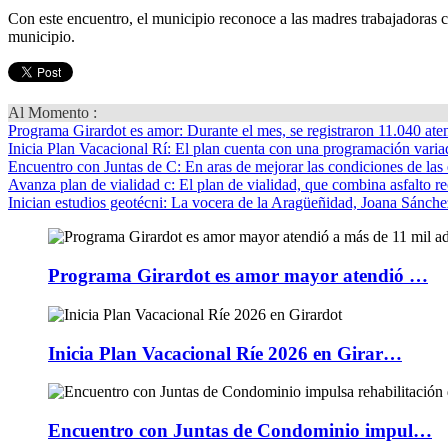
Con este encuentro, el municipio reconoce a las madres trabajadoras c
municipio.
Al Momento :
Programa Girardot es amor
: Durante el mes, se registraron 11.040 ate
Inicia Plan Vacacional Rí
: El plan cuenta con una programación variad
Encuentro con Juntas de C
: En aras de mejorar las condiciones de las 
Avanza plan de vialidad c
: El plan de vialidad, que combina asfalto re
Inician estudios geotécni
: La vocera de la Aragüeñidad, Joana Sánchez
Programa Girardot es amor mayor atendió …
Inicia Plan Vacacional Ríe 2026 en Girar…
Encuentro con Juntas de Condominio impul…