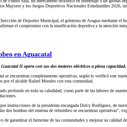
 de Fútbol Sala, un intercambio boxístico en homenaje a las glorias dep
os Mayores y los Juegos Deportivos Nacionales Estudiantiles 2026, sin d
u Dirección de Deportes Municipal, el gobierno de Aragua mediante el 
eafirman el compromiso con la masificación deportiva y la atención int
mbeo en Aguacatal
r Guacatal II opera con sus dos motores eléctricos a plena capacidad
al se encuentran completamente operativas, según lo verificó este mart
s por el alcalde Rafael Morales con esta comunidad.
ado profundo en toda su cabalidad, como parte de las labores de manten
itaciones.
or instrucciones de la presidenta encargada Delcy Rodríguez, de nues
 las dos bombas del sistema de rebombeo se encuentran operativas”, ex
o de garantizar el bienestar de las comunidades y mejorar su calidad de