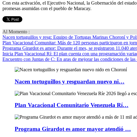
Con esta activación, el Ejecutivo Nacional, la Gobernación del estad
promesas asumidas con el pueblo de Maracay.
Al Momento :
Nacen tortuguillos y resg
: Equipo de Tortugas Marinas Choroní y Pol
Plan Vacacional Comunitar
: Más de 120 personas participaron en jorn
Programa Girardot es amor
: Durante el mes, se registraron 11.040 ate
Inicia Plan Vacacional Rí
: El plan cuenta con una programación variad
Encuentro con Juntas de C
: En aras de mejorar las condiciones de las 
Nacen tortuguillos y resguardan nuevo ni…
Plan Vacacional Comunitario Venezuela Rí…
Programa Girardot es amor mayor atendió …