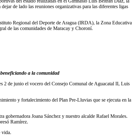
ortivas del estado realizadas en el Gimnasio Luis Beltrán Díaz, la
ejar de lado las reuniones organizativas para las diferentes ligas
Instituto Regional del Deporte de Aragua (IRDA), la Zona Educativa
egral de las comunidades de Maracay y Choroní.
, beneficiando a la comunidad
es 2 de junio el vocero del Consejo Comunal de Aguacatal II, Luis
imiento y fortalecimiento del Plan Pre-Lluvias que se ejecuta en la
tra gobernadora Joana Sánchez y nuestro alcalde Rafael Morales.
presó Ramírez.
 vida.