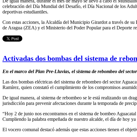
De igual manera, durante el mes de mayo se llevó a cabo el Mundialito
celebración del Día Mundial del Desafío, el Día Nacional de los Adult
deportivas estudiantiles.
Con estas acciones, la Alcaldía del Municipio Girardot a través de s
de Aragua (ZEA) y el Ministerio del Poder Popular para el Deporte r
Activadas dos bombas del sistema de rebo
En el marco del Plan Pre-Lluvias, el sistema de rebombeo del secto
Las dos bombas eléctricas del sistema de rebombeo del sector Aguacat
Ramírez, quien constató el cumplimiento de los compromisos asumido
De igual manera, al sistema de rebombeo se le está realizando un drag
jurisdicción para prevenir afectaciones durante la temporada de precip
“Hoy 2 de junio nos encontramos en el sistema de bombeo Aguacatal p
Cumpliendo la palabra empeñada de nuestro alcalde, el día de hoy ya
El vocero comunal destacó además que estas acciones tienen el objetiv