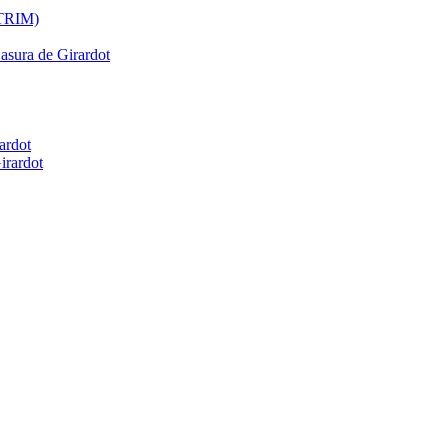
ATRIM)
Basura de Girardot
ardot
irardot