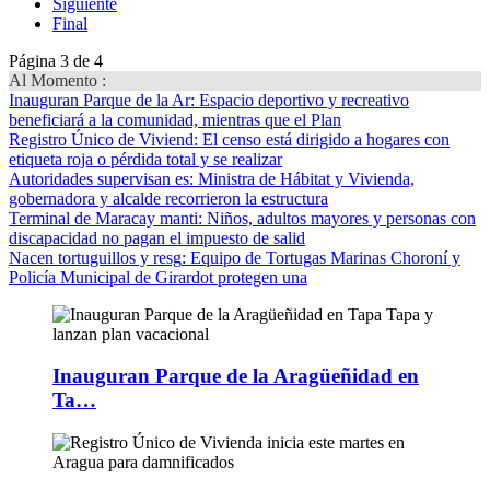
Siguiente
Final
Página 3 de 4
Al Momento :
Inauguran Parque de la Ar
: Espacio deportivo y recreativo
beneficiará a la comunidad, mientras que el Plan
Registro Único de Viviend
: El censo está dirigido a hogares con
etiqueta roja o pérdida total y se realizar
Autoridades supervisan es
: Ministra de Hábitat y Vivienda,
gobernadora y alcalde recorrieron la estructura
Terminal de Maracay manti
: Niños, adultos mayores y personas con
discapacidad no pagan el impuesto de salid
Nacen tortuguillos y resg
: Equipo de Tortugas Marinas Choroní y
Policía Municipal de Girardot protegen una
Inauguran Parque de la Aragüeñidad en
Ta…