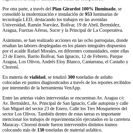
Por otra parte, a través del
Plan Girardot 100% Iluminado
, se
consolidó la modernización e instalación de
953
luminarias de
tecnología LED, destacando los trabajos en las avenidas
Universidad, Ramón Narváez, Bolívar, 19 de Abril, Bermúdez,
Aragua, Fuerzas Aéreas, Sucre y la Principal de La Cooperativa.
Asimismo, se han realizado acciones en las ocho parroquias, donde
resaltan las labores desplegadas en los planes integrales dispuestos
por el acalde Rafael Morales, en diferentes comunidades, entre ellas
23 de Enero, Barrio Bolívar, San Ignacio, 12 de Febrero, Parque
Aragua, Los Olivos, Andrés Eloy Blanco, Cantarrana, el Castaño y
Choroní.
En materia de
vialidad
, se totalizó
300
toneladas de asfalto
colocadas en puntos diagnosticados a través de los reportes recibidos
por intermedio de la herramienta VenApp.
Entre las arterias viales intervenidas se encuentran Av. Aragua c/c
Av. Bermúdez, Av. Principal de San Ignacio, Calle autopista y calle
San Miguel del sector 23 de Enero, Calle los Tres Mosqueteros del
sector Los Olivos. También dentro de estas tareas es importante
mencionar los trabajos de repavimentación ejecutados en la carretera
Maracay- Choroní donde fueron intervenidos distintos tramos
colocando más de
130
toneladas de material asfaltico.