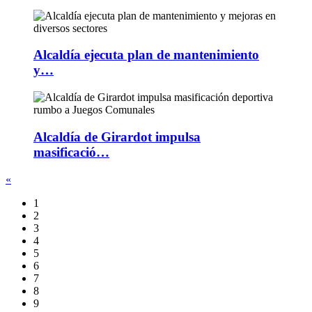
Alcaldía ejecuta plan de mantenimiento
y…
Alcaldía de Girardot impulsa
masificació…
«
1
2
3
4
5
6
7
8
9