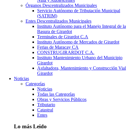
Niña y Adolescentes
Órganos Descentralizados Municipales
Servicio Autónomo de Tributación Municipal
(SATRIM)
Entes Descentralizados Municipales
Instituto Autónomo para el Manejo Integral de la
Basura de Girardot
Terminales de Girardot C.A
Instituto Autónomo de Mercados de Girardot
Ferias de Maracay CA
CONSTRUGIRARDOT C.A.
Instituto Mantenimiento Urbano del Municipio
Girardot
Asfaltadora, Mantenimiento y Construcción Vial
Girardot
Noticias
Categorías
Noticias
Todas las Categorías
Obras y Servicios Públicos
Tributario
Catastral
Entes
Lo más Leido