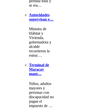
pérdida total y
se rea…
Autoridades
supervisan e…
Ministra de
Hábitat y
Vivienda,
gobernadora y
alcalde
recorrieron la
estruc…
Terminal de
Maracay
mant…
Niños, adultos
mayores y
personas con
discapacidad no
pagan el
impuesto de …