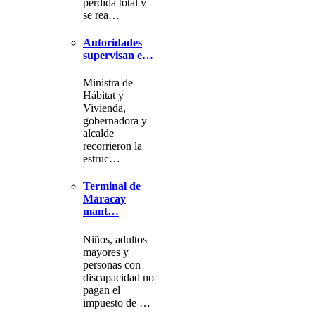
pérdida total y
se rea…
Autoridades
supervisan e…
Ministra de
Hábitat y
Vivienda,
gobernadora y
alcalde
recorrieron la
estruc…
Terminal de
Maracay
mant…
Niños, adultos
mayores y
personas con
discapacidad no
pagan el
impuesto de …