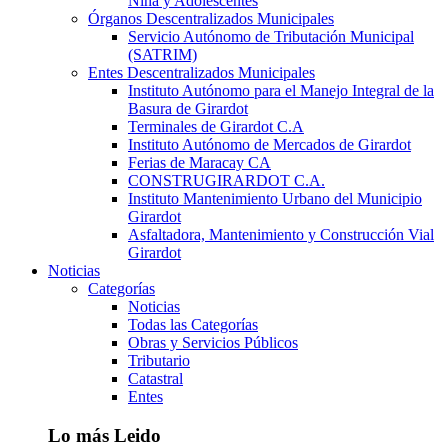
Niña y Adolescentes
Órganos Descentralizados Municipales
Servicio Autónomo de Tributación Municipal
(SATRIM)
Entes Descentralizados Municipales
Instituto Autónomo para el Manejo Integral de la
Basura de Girardot
Terminales de Girardot C.A
Instituto Autónomo de Mercados de Girardot
Ferias de Maracay CA
CONSTRUGIRARDOT C.A.
Instituto Mantenimiento Urbano del Municipio
Girardot
Asfaltadora, Mantenimiento y Construcción Vial
Girardot
Noticias
Categorías
Noticias
Todas las Categorías
Obras y Servicios Públicos
Tributario
Catastral
Entes
Lo más Leido