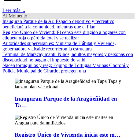
Leer más ...
Al Momento :
Inauguran Parque de la Ar
: Espacio deportivo y recreativo
beneficiará a la comunidad, mientras que el Plan
Registro Único de Viviend
: El censo está dirigido a hogares con
etiqueta roja o pérdida total y se realizar
Autoridades supervisan es
: Ministra de Hábitat y Vivienda,
gobernadora y alcalde recorrieron la estructura
Terminal de Maracay manti
: Niños, adultos mayores y personas con
discapacidad no pagan el impuesto de salid
Nacen tortuguillos y resg
: Equipo de Tortugas Marinas Choroní y
Policía Municipal de Girardot protegen una
Inauguran Parque de la Aragüeñidad en
Ta…
Registro Único de Vivienda inicia este m…