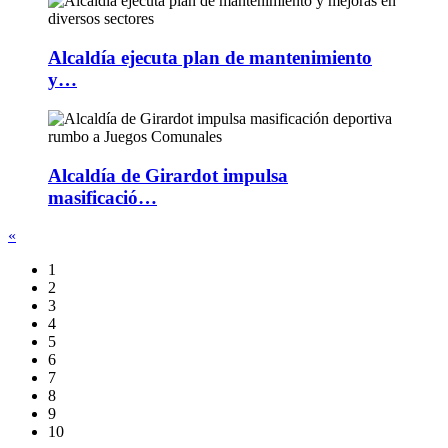
Alcaldía ejecuta plan de mantenimiento
y…
Alcaldía de Girardot impulsa
masificació…
«
1
2
3
4
5
6
7
8
9
10