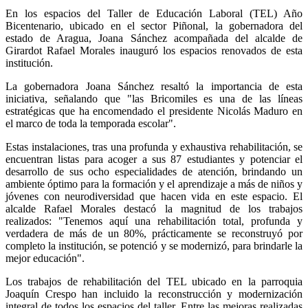
En los espacios del Taller de Educación Laboral (TEL) Año
Bicentenario, ubicado en el sector Piñonal, la gobernadora del
estado de Aragua, Joana Sánchez acompañada del alcalde de
Girardot Rafael Morales inauguró los espacios renovados de esta
institución.
La gobernadora Joana Sánchez resaltó la importancia de esta
iniciativa, señalando que "las Bricomiles es una de las líneas
estratégicas que ha encomendado el presidente Nicolás Maduro en
el marco de toda la temporada escolar".
Estas instalaciones, tras una profunda y exhaustiva rehabilitación, se
encuentran listas para acoger a sus 87 estudiantes y potenciar el
desarrollo de sus ocho especialidades de atención, brindando un
ambiente óptimo para la formación y el aprendizaje a más de niños y
jóvenes con neurodiversidad que hacen vida en este espacio. El
alcalde Rafael Morales destacó la magnitud de los trabajos
realizados: "Tenemos aquí una rehabilitación total, profunda y
verdadera de más de un 80%, prácticamente se reconstruyó por
completo la institución, se potenció y se modernizó, para brindarle la
mejor educación".
Los trabajos de rehabilitación del TEL ubicado en la parroquia
Joaquín Crespo han incluido la reconstrucción y modernización
integral de todos los espacios del taller. Entre las mejoras realizadas