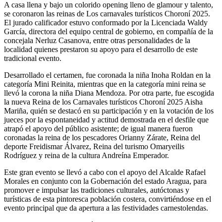
A casa llena y bajo un colorido opening lleno de glamour y talento,
se coronaron las reinas de Los carnavales turísticos Choroní 2025.
El jurado calificador estuvo conformado por la Licenciada Waldy
García, directora del equipo central de gobierno, en compañía de la
concejala Nerluz Casanova, entre otras personalidades de la
localidad quienes prestaron su apoyo para el desarrollo de este
tradicional evento.
Desarrollado el certamen, fue coronada la niña Inoha Roldan en la
categoría Mini Reinita, mientras que en la categoría mini reina se
llevó la corona la niña Diana Mendoza. Por otra parte, fue escogida
la nueva Reina de los Carnavales turísticos Choroní 2025 Aisha
Mariña, quién se destacó en su participación y en la votación de los
jueces por la espontaneidad y actitud demostrada en el desfile que
atrapó el apoyo del público asistente; de igual manera fueron
coronadas la reina de los pescadores Orianny Zárate, Reina del
deporte Freidismar Álvarez, Reina del turismo Omaryeilis
Rodríguez y reina de la cultura Andreína Emperador.
Este gran evento se llevó a cabo con el apoyo del Alcalde Rafael
Morales en conjunto con la Gobernación del estado Aragua, para
promover e impulsar las tradiciones culturales, autóctonas y
turísticas de esta pintoresca población costera, convirtiéndose en el
evento principal que da apertura a las festividades carnestolendas.