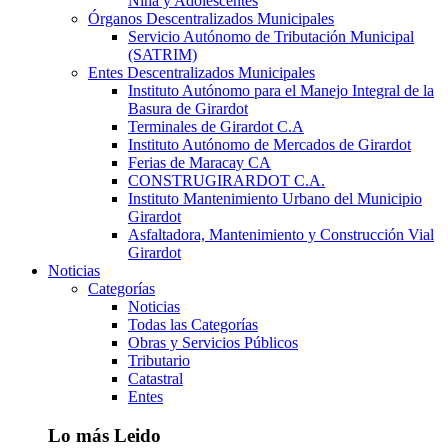
Niña y Adolescentes
Órganos Descentralizados Municipales
Servicio Autónomo de Tributación Municipal
(SATRIM)
Entes Descentralizados Municipales
Instituto Autónomo para el Manejo Integral de la
Basura de Girardot
Terminales de Girardot C.A
Instituto Autónomo de Mercados de Girardot
Ferias de Maracay CA
CONSTRUGIRARDOT C.A.
Instituto Mantenimiento Urbano del Municipio
Girardot
Asfaltadora, Mantenimiento y Construcción Vial
Girardot
Noticias
Categorías
Noticias
Todas las Categorías
Obras y Servicios Públicos
Tributario
Catastral
Entes
Lo más Leido