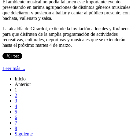
El ambiente musical no podía faltar en este importante evento
presentando en tarima agrupaciones de distintos géneros musicales
que deleitaron y pusieron a bailar y cantar al público presente, con
bachata, vallenato y salsa.
La alcaldía de Girardot, extiende la invitación a locales y foráneos
para que disfruten de la amplia programación de actividades
recreativas, culturales, deportivas y musicales que se extenderán
hasta el próximo martes 4 de marzo.
Leer más ...
Inicio
Anterior
1
2
3
4
5
6
7
8
Siguiente