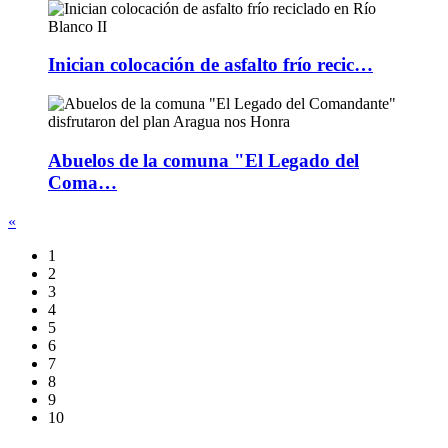
Inician colocación de asfalto frío recic…
Abuelos de la comuna "El Legado del
Coma…
«
1
2
3
4
5
6
7
8
9
10