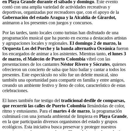
en Playa Grande durante el sábado y domingo
. Este evento
contó con una amplia variedad de actividades recreativas y
deportivas, organizadas por recreadores que, con el apoyo de la
Gobernación del estado Aragua y la Alcaldía de Girardot,
animaron a los presentes con juegos y concursos.
Por las tardes, tanto locales como turistas han disfrutado de una
programación musical que ha puesto en escena a destacados artistas
y agrupaciones locales y regionales.
El domingo 2 de marzo, la
Orquesta Los del Porche y la banda alternativa Oceánica
fueron
los encargados de animar a los asistentes. Mientras tanto,
el lunes 3
de marzo, el Malecón de Puerto Colombia
vibró con las
presentaciones de los cantantes
Néstor Rivero y Sócrates
, quienes
ofrecieron un concierto de salsa que hizo bailar y cantar a todos los
presentes. Este espectáculo no sólo fue un deleite musical, sino
también una oportunidad para compartir en familia y entre amigos,
creando un ambiente festivo y lleno de color, característico de estas
celebraciones.
El lunes también fue testigo del
tradicional desfile de comparsas,
que recorrió las calles de Puerto Colombia
llenándolas de color,
ritmo y entusiasmo. Para el
martes 4 de marzo
, la programación
culminará con una jornada ambiental de limpieza en
Playa Grande
,
en la que participarán diversos organismos del estado y grupos
ecológicos. Esta iniciativa busca preservar y proteger nuestros