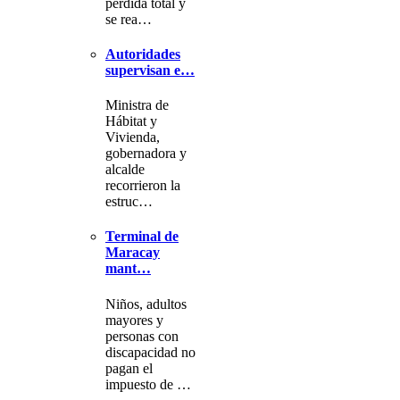
pérdida total y
se rea…
Autoridades
supervisan e…
Ministra de
Hábitat y
Vivienda,
gobernadora y
alcalde
recorrieron la
estruc…
Terminal de
Maracay
mant…
Niños, adultos
mayores y
personas con
discapacidad no
pagan el
impuesto de …