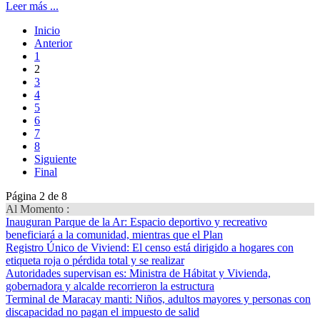
Leer más ...
Inicio
Anterior
1
2
3
4
5
6
7
8
Siguiente
Final
Página 2 de 8
Al Momento :
Inauguran Parque de la Ar
: Espacio deportivo y recreativo
beneficiará a la comunidad, mientras que el Plan
Registro Único de Viviend
: El censo está dirigido a hogares con
etiqueta roja o pérdida total y se realizar
Autoridades supervisan es
: Ministra de Hábitat y Vivienda,
gobernadora y alcalde recorrieron la estructura
Terminal de Maracay manti
: Niños, adultos mayores y personas con
discapacidad no pagan el impuesto de salid