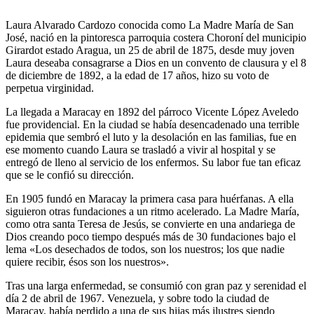
Laura Alvarado Cardozo conocida como La Madre María de San
José, nació en la pintoresca parroquia costera Choroní del municipio
Girardot estado Aragua, un 25 de abril de 1875, desde muy joven
Laura deseaba consagrarse a Dios en un convento de clausura y el 8
de diciembre de 1892, a la edad de 17 años, hizo su voto de
perpetua virginidad.
La llegada a Maracay en 1892 del párroco Vicente López Aveledo
fue providencial. En la ciudad se había desencadenado una terrible
epidemia que sembró el luto y la desolación en las familias, fue en
ese momento cuando Laura se trasladó a vivir al hospital y se
entregó de lleno al servicio de los enfermos. Su labor fue tan eficaz
que se le confió su dirección.
En 1905 fundó en Maracay la primera casa para huérfanas. A ella
siguieron otras fundaciones a un ritmo acelerado. La Madre María,
como otra santa Teresa de Jesús, se convierte en una andariega de
Dios creando poco tiempo después más de 30 fundaciones bajo el
lema «Los desechados de todos, son los nuestros; los que nadie
quiere recibir, ésos son los nuestros».
Tras una larga enfermedad, se consumió con gran paz y serenidad el
día 2 de abril de 1967. Venezuela, y sobre todo la ciudad de
Maracay, había perdido a una de sus hijas más ilustres siendo