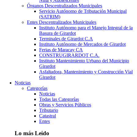
Niña y Adolescentes
Órganos Descentralizados Municipales
Servicio Autónomo de Tributación Municipal
(SATRIM)
Entes Descentralizados Municipales
Instituto Autónomo para el Manejo Integral de la
Basura de Girardot
Terminales de Girardot C.A
Instituto Autónomo de Mercados de Girardot
Ferias de Maracay CA
CONSTRUGIRARDOT C.A.
Instituto Mantenimiento Urbano del Municipio
Girardot
Asfaltadora, Mantenimiento y Construcción Vial
Girardot
Noticias
Categorías
Noticias
Todas las Categorías
Obras y Servicios Públicos
Tributario
Catastral
Entes
Lo más Leido