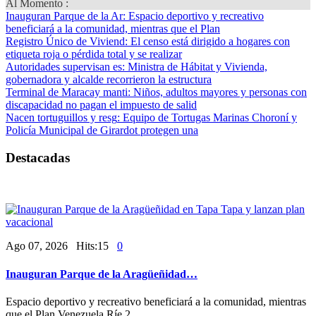
Al Momento :
Inauguran Parque de la Ar
: Espacio deportivo y recreativo
beneficiará a la comunidad, mientras que el Plan
Registro Único de Viviend
: El censo está dirigido a hogares con
etiqueta roja o pérdida total y se realizar
Autoridades supervisan es
: Ministra de Hábitat y Vivienda,
gobernadora y alcalde recorrieron la estructura
Terminal de Maracay manti
: Niños, adultos mayores y personas con
discapacidad no pagan el impuesto de salid
Nacen tortuguillos y resg
: Equipo de Tortugas Marinas Choroní y
Policía Municipal de Girardot protegen una
Destacadas
Ago 07, 2026 Hits:15
0
Inauguran Parque de la Aragüeñidad…
Espacio deportivo y recreativo beneficiará a la comunidad, mientras
que el Plan Venezuela Ríe 2...