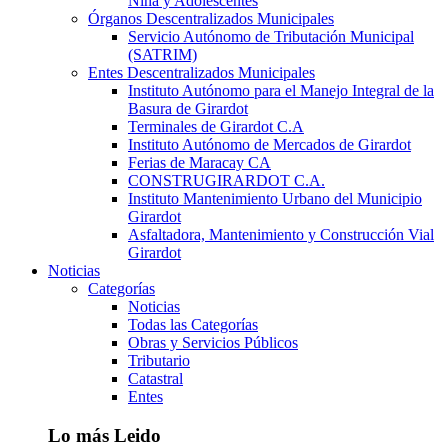
Niña y Adolescentes
Órganos Descentralizados Municipales
Servicio Autónomo de Tributación Municipal
(SATRIM)
Entes Descentralizados Municipales
Instituto Autónomo para el Manejo Integral de la
Basura de Girardot
Terminales de Girardot C.A
Instituto Autónomo de Mercados de Girardot
Ferias de Maracay CA
CONSTRUGIRARDOT C.A.
Instituto Mantenimiento Urbano del Municipio
Girardot
Asfaltadora, Mantenimiento y Construcción Vial
Girardot
Noticias
Categorías
Noticias
Todas las Categorías
Obras y Servicios Públicos
Tributario
Catastral
Entes
Lo más Leido