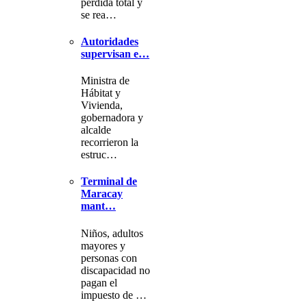
pérdida total y
se rea…
Autoridades
supervisan e…
Ministra de
Hábitat y
Vivienda,
gobernadora y
alcalde
recorrieron la
estruc…
Terminal de
Maracay
mant…
Niños, adultos
mayores y
personas con
discapacidad no
pagan el
impuesto de …