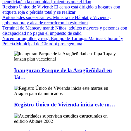
beneficiará a la comunidad, mientras que el Plan
Registro Único de Viviend
: El censo está dirigido a hogares con
etiqueta roja o pérdida total y se realizar
Autoridades supervisan es
: Ministra de Hábitat y Vivienda,
gobernadora y alcalde recorrieron la estructura
Terminal de Maracay manti
: Niños, adultos mayores y personas con
discapacidad no pagan el impuesto de salid
Nacen tortuguillos y resg
: Equipo de Tortugas Marinas Choroní y
Policía Municipal de Girardot protegen una
Inauguran Parque de la Aragüeñidad en
Ta…
Registro Único de Vivienda inicia este m…