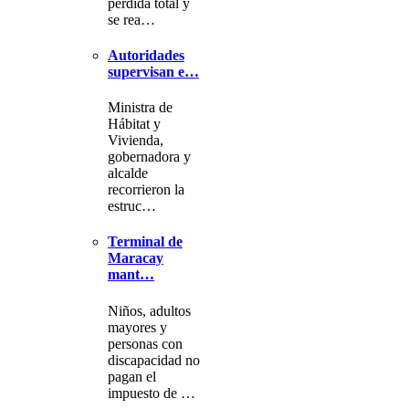
pérdida total y
se rea…
Autoridades
supervisan e…
Ministra de
Hábitat y
Vivienda,
gobernadora y
alcalde
recorrieron la
estruc…
Terminal de
Maracay
mant…
Niños, adultos
mayores y
personas con
discapacidad no
pagan el
impuesto de …