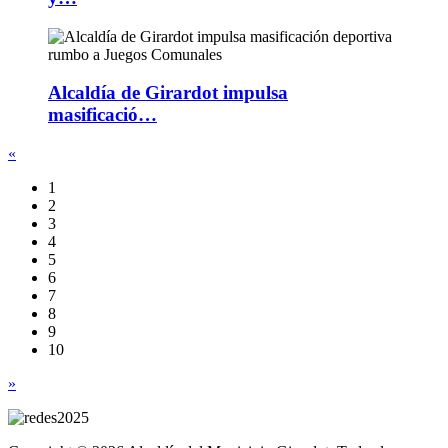
Alcaldía de Girardot impulsa
masificació…
«
1
2
3
4
5
6
7
8
9
10
»