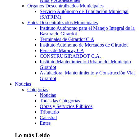
Niña y Adolescentes
Órganos Descentralizados Municipales
Servicio Autónomo de Tributación Municipal
(SATRIM)
Entes Descentralizados Municipales
Instituto Autónomo para el Manejo Integral de la
Basura de Girardot
Terminales de Girardot C.A
Instituto Autónomo de Mercados de Girardot
Ferias de Maracay CA
CONSTRUGIRARDOT C.A.
Instituto Mantenimiento Urbano del Municipio
Girardot
Asfaltadora, Mantenimiento y Construcción Vial
Girardot
Noticias
Categorías
Noticias
Todas las Categorías
Obras y Servicios Públicos
Tributario
Catastral
Entes
Lo más Leido